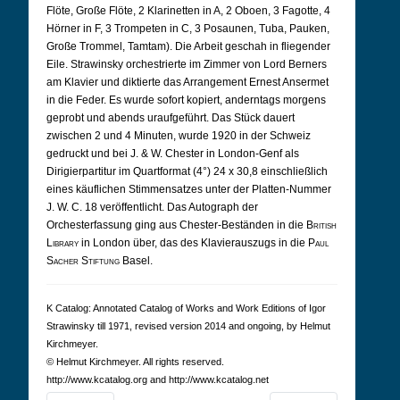
Flöte, Große Flöte, 2 Klarinetten in A, 2 Oboen, 3 Fagotte, 4
Hörner in F, 3 Trompeten in C, 3 Posaunen, Tuba, Pauken,
Große Trommel, Tamtam). Die Arbeit geschah in fliegender
Eile. Strawinsky orchestrierte im Zimmer von Lord Berners
am Klavier und diktierte das Arrangement Ernest Ansermet
in die Feder. Es wurde sofort kopiert, anderntags morgens
geprobt und abends uraufgeführt. Das Stück dauert
zwischen 2 und 4 Minuten, wurde 1920 in der Schweiz
gedruckt und bei J. & W. Chester in London-Genf als
Dirigierpartitur im Quartformat (4°) 24 x 30,8 einschließlich
eines käuflichen Stimmensatzes unter der Platten-Nummer
J. W. C. 18 veröffentlicht. Das Autograph der
Orchesterfassung ging aus Chester-Beständen in die
British
Library
in London über, das des Klavierauszugs in die
Paul
Sacher Stiftung
Basel.
K Cat­a­log: Anno­tated Cat­a­log of Works and Work Edi­tions of Igor
Straw­in­sky till 1971, revised version 2014 and ongoing, by Hel­mut
Kirch­meyer.
© Hel­mut Kirch­meyer. All rights reserved.
http://www.kcatalog.org and http://www.kcatalog.net