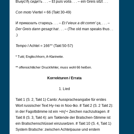
Въкустђ сидитъ . . .
– Et puis voilà . . . – ein Greis sitzt . . .
Con moto
Viertel = 66 (Takt 30-49)
И приказалъ старецъ . . .
–
Et l’vieux a dit comm’ ça, . . .
–
Der Greis dann gesagt hat . . .
– (The old man speaks thus . .
.)
Tempo I
Achtel = 166** (Takt 50-57)
* Tutti; Englischhorn, A-Klarinette.
** offensichtlicher Druckfehler, muss wohl 66 heißen.
Korrekturen / Errata
1. Lied
Takt 1 (S. 2, Takt 1) Canto: Ausspracheangabe für erstes
Wort russischer Text
Нy-тко
in Noo-tko. # Takt 2 (S. 2 Takt 2):
in der Fagottstimme ist ein >mƒ< Zeichen nachzutragen. #
Takt 8 (S. 3, Takt 4): am Taktende der Bratschen-Stimme ist
ein Bratschenschlüssel einzusetzen. # Takt 10 (S. 4, Takt 1)
System Bratsche: zwischen Achtelpause und erstem