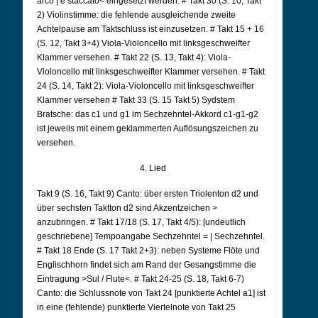
arco | e staccato< eingesetzt werden. # Takt 30 (S. 10, Takt
2) Violinstimme: die fehlende ausgleichende zweite
Achtelpause am Taktschluss ist einzusetzen. # Takt 15 + 16
(S. 12, Takt 3+4) Viola-Violoncello mit linksgeschweifter
Klammer versehen. # Takt 22 (S. 13, Takt 4): Viola-
Violoncello mit linksgeschweifter Klammer versehen. # Takt
24 (S. 14, Takt 2): Viola-Violoncello mit linksgeschweifter
Klammer versehen # Takt 33 (S. 15 Takt 5) Sydstem
Bratsche: das c1 und g1 im Sechzehntel-Akkord c1-g1-g2
ist jeweils mit einem geklammerten Auflösungszeichen zu
versehen.
4. Lied
Takt 9 (S. 16, Takt 9) Canto: über ersten Triolenton d2 und
über sechsten Taktton d2 sind Akzentzeichen >
anzubringen. # Takt 17/18 (S. 17, Takt 4/5): [undeutlich
geschriebene] Tempoangabe Sechzehntel =
|
Sechzehntel.
# Takt 18 Ende (S. 17 Takt 2+3): neben Systeme Flöte und
Englischhorn findet sich am Rand der Gesangstimme die
Eintragung >Sul / Flute<. # Takt 24-25 (S. 18, Takt 6-7)
Canto: die Schlussnote von Takt 24 [punktierte Achtel a1] ist
in eine (fehlende) punktierte Viertelnote von Takt 25