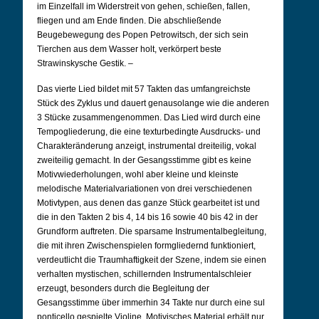
im Einzelfall im Widerstreit von gehen, schießen, fallen,
fliegen und am Ende finden. Die abschließende
Beugebewegung des Popen Petrowitsch, der sich sein
Tierchen aus dem Wasser holt, verkörpert beste
Strawinskysche Gestik. –
Das vierte Lied bildet mit 57 Takten das umfangreichste
Stück des Zyklus und dauert genausolange wie die anderen
3 Stücke zusammengenommen. Das Lied wird durch eine
Tempogliederung, die eine texturbedingte Ausdrucks- und
Charakteränderung anzeigt, instrumental dreiteilig, vokal
zweiteilig gemacht. In der Gesangsstimme gibt es keine
Motivwiederholungen, wohl aber kleine und kleinste
melodische Materialvariationen von drei verschiedenen
Motivtypen, aus denen das ganze Stück gearbeitet ist und
die in den Takten 2 bis 4, 14 bis 16 sowie 40 bis 42 in der
Grundform auftreten. Die sparsame Instrumentalbegleitung,
die mit ihren Zwischenspielen formgliedernd funktioniert,
verdeutlicht die Traumhaftigkeit der Szene, indem sie einen
verhalten mystischen, schillernden Instrumentalschleier
erzeugt, besonders durch die Begleitung der
Gesangsstimme über immerhin 34 Takte nur durch eine sul
ponticello gespielte Violine. Motivisches Material erhält nur