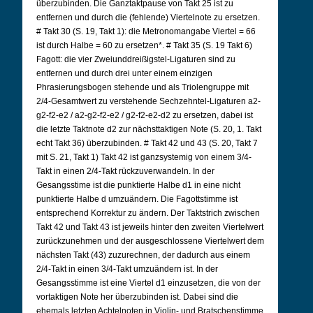
überzubinden. Die Ganztaktpause von Takt 25 ist zu
entfernen und durch die (fehlende) Viertelnote zu ersetzen.
# Takt 30 (S. 19, Takt 1): die Metronomangabe Viertel = 66
ist durch Halbe = 60 zu ersetzen*. # Takt 35 (S. 19 Takt 6)
Fagott: die vier Zweiunddreißigstel-Ligaturen sind zu
entfernen und durch drei unter einem einzigen
Phrasierungsbogen stehende und als Triolengruppe mit
2/4-Gesamtwert zu verstehende Sechzehntel-Ligaturen a2-
g2-f2-e2 / a2-g2-f2-e2 / g2-f2-e2-d2 zu ersetzen, dabei ist
die letzte Taktnote d2 zur nächsttaktigen Note (S. 20, 1. Takt
echt Takt 36) überzubinden. # Takt 42 und 43 (S. 20, Takt 7
mit S. 21, Takt 1) Takt 42 ist ganzsystemig von einem 3/4-
Takt in einen 2/4-Takt rückzuverwandeln. In der
Gesangsstime ist die punktierte Halbe d1 in eine nicht
punktierte Halbe d umzuändern. Die Fagottstimme ist
entsprechend Korrektur zu ändern. Der Taktstrich zwischen
Takt 42 und Takt 43 ist jeweils hinter den zweiten Viertelwert
zurückzunehmen und der ausgeschlossene Viertelwert dem
nächsten Takt (43) zuzurechnen, der dadurch aus einem
2/4-Takt in einen 3/4-Takt umzuändern ist. In der
Gesangsstimme ist eine Viertel d1 einzusetzen, die von der
vortaktigen Note her überzubinden ist. Dabei sind die
ehemals letzten Achtelnoten in Violin- und Bratschenstimme