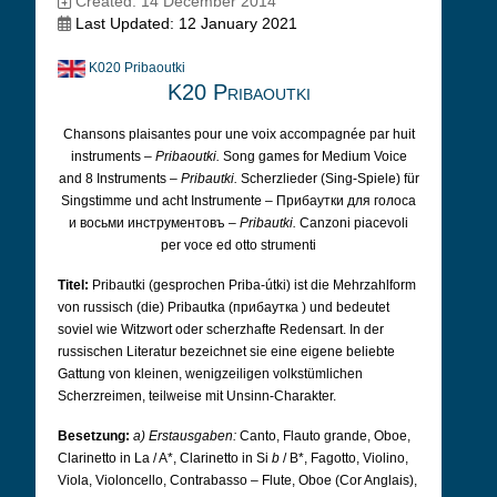
Created: 14 December 2014
Last Updated: 12 January 2021
K020 Pribaoutki
K20 Pribaoutki
Chansons plaisantes pour une voix accompagnée par huit
instruments –
Pribaoutki.
Song games for Medium Voice
and 8 Instruments –
Pribautki.
Scherzlieder (Sing-Spiele) für
Singstimme und acht Instrumente – Прибаутки для голоса
и восьми инструментовъ –
Pribautki.
Canzoni piacevoli
per voce ed otto strumenti
Titel:
Pribautki (gesprochen Priba-útki) ist die Mehrzahlform
von russisch (die) Pribautka (прибаутка
) und bedeutet
soviel wie Witzwort oder scherzhafte Redensart. In der
russischen Literatur bezeichnet sie eine eigene beliebte
Gattung von kleinen, wenigzeiligen volkstümlichen
Scherzreimen, teilweise mit Unsinn-Charakter.
Besetzung:
a) Erstausgaben:
Canto, Flauto grande, Oboe,
Clarinetto in La / A*, Clarinetto in Si
b
/ B*, Fagotto, Violino,
Viola, Violoncello, Contrabasso – Flute, Oboe (Cor Anglais),