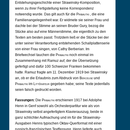
Entstehungsgeschichte einer Strawinsky-Komposition,
wenn zu ihrer Fertigstellung keine Korrespondenz
notwendig wurde. Das gilt auch für die
Pribautki
, die eine
Familienangelegenheit war. Er widmete sie seiner Frau und
dachte bei der Stimme an seinen Bruder Gury, bezog die
Stücke also auf eine Männerstimme, die eigentlich zu den
Texten am besten passt. Trotzdem ließ er die Stücke bei der
unter seiner Verantwortung entstehenden Schallplattenserie
von einer Frau singen, von Cathy Berberian. Im
Briefwechsel tauchen die
Pribautki
noch einmal im
Zusammenhang mit Ramuz auf, der die Übersetzung
gefertigt und dafür 100 Schweizer Franken bekommen
hatte. Ramuz fragte am 11. Dezember 1919 bei Strawinsky
an, ob er die Erlaubnis zum Abdruck von
Berceuse
und
Pribautki
im
Littérateur
gegeben habe; seine Texte jedenfalls
seien falsch gedruckt worden.
Fassungen:
Die
Pribautki
erschienen 1917 bei Adolphe
Henn in Genf sowohl als Orchesterpartitur wie als von
Strawinsky selbst angefertigtem Klavierauszug, beide in
ganz schlichter Aufmachung und im für die Strawinsky-
Ausgaben Henns typischen Oktav-Querformat mit einer
russisch-französischen Textfassung. Henn lieferte auch