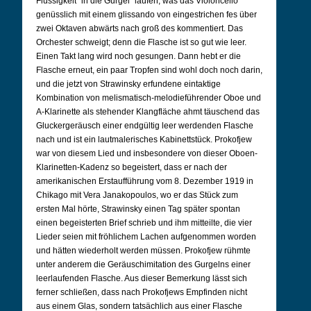
Flüssigkeit "in die Gurgel" laufen, was das Violoncello
genüsslich mit einem glissando von eingestrichen fes über
zwei Oktaven abwärts nach groß des kommentiert. Das
Orchester schweigt; denn die Flasche ist so gut wie leer.
Einen Takt lang wird noch gesungen. Dann hebt er die
Flasche erneut, ein paar Tropfen sind wohl doch noch darin,
und die jetzt von Strawinsky erfundene eintaktige
Kombination von melismatisch-melodieführender Oboe und
A-Klarinette als stehender Klangfläche ahmt täuschend das
Gluckergeräusch einer endgültig leer werdenden Flasche
nach und ist ein lautmalerisches Kabinettstück. Prokofjew
war von diesem Lied und insbesondere von dieser Oboen-
Klarinetten-Kadenz so begeistert, dass er nach der
amerikanischen Erstaufführung vom 8. Dezember 1919 in
Chikago mit Vera Janakopoulos, wo er das Stück zum
ersten Mal hörte, Strawinsky einen Tag später spontan
einen begeisterten Brief schrieb und ihm mitteilte, die vier
Lieder seien mit fröhlichem Lachen aufgenommen worden
und hätten wiederholt werden müssen. Prokofjew rühmte
unter anderem die Geräuschimitation des Gurgelns einer
leerlaufenden Flasche. Aus dieser Bemerkung lässt sich
ferner schließen, dass nach Prokofjews Empfinden nicht
aus einem Glas, sondern tatsächlich aus einer Flasche