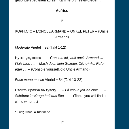
gesondert betitelten kurzen Kammerorchester-Liedern.
Aufriss
I*
КОРНИЛО –
L'ONCLE ARMAND
–
ONKEL PETER
– (Uncle
Armand)
Moderato
Viertel = 92 (Takt 1-12)
Нутко, дядюшка . . . –
Console toi, vieil oncle Armand; tu
t`fais bien . . .
–
Mach doch kein Gezeter, O(o-o)nkel Pe(e-
e)ter
. . . – (Console yourself, old Uncle Armand)
Poco meno mosso
Viertel = 84 (Takt 13-22)
Cтоитъ бражка въ туяску . . .
–
Là est un joli vin clair . . .
–
Schäumt im Kruge hell das Bier . . .
– (There you will find a
white wine . . .)
* Tutti; Oboe, A-Klarinette.
II*