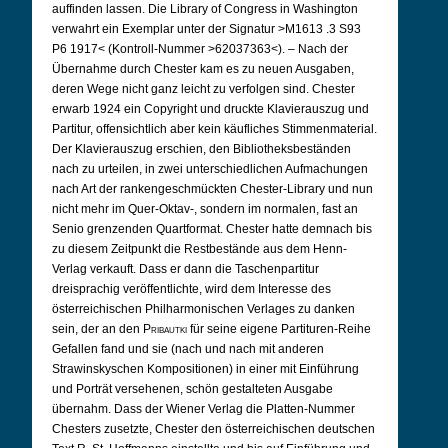
auffinden lassen. Die Library of Congress in Washington
verwahrt ein Exemplar unter der Signatur >M1613 .3 S93
P6 1917< (Kontroll-Nummer >62037363<). –
Nach der
Übernahme durch Chester kam es zu neuen Ausgaben,
deren Wege nicht ganz leicht zu verfolgen sind. Chester
erwarb 1924 ein Copyright und druckte Klavierauszug und
Partitur, offensichtlich aber kein käufliches Stimmenmaterial.
Der Klavierauszug erschien, den Bibliotheksbeständen
nach zu urteilen, in zwei unterschiedlichen Aufmachungen
nach Art der rankengeschmückten Chester-Library und nun
nicht mehr im Quer-Oktav-, sondern im normalen, fast an
Senio grenzenden Quartformat. Chester hatte demnach bis
zu diesem Zeitpunkt die Restbestände aus dem Henn-
Verlag verkauft. Dass er dann die Taschenpartitur
dreisprachig veröffentlichte, wird dem Interesse des
österreichischen Philharmonischen Verlages zu danken
sein, der an den
Pribautki
für seine eigene Partituren-Reihe
Gefallen fand und sie (nach und nach mit anderen
Strawinskyschen Kompositionen) in einer mit Einführung
und Porträt versehenen, schön gestalteten Ausgabe
übernahm. Dass der Wiener Verlag die Platten-Nummer
Chesters zusetzte, Chester den österreichischen deutschen