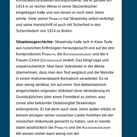
Konstruktionsmodellen korrespondierte, die er gerade um
1914 in so reicher Weise in seine Skizzenbücher
eingetragen hatte und von denen er noch viele Jahre
zehrte. Viele seiner
Pribautki
hat Strawinsky selbst verfertigt,
und seine Handschrift ist auch mit Sicherheit in den
Scherzliedern von 1914 zu finden.
Situationsgeschichte:
Strawinsky hatte sich in Kiew Texte
aus russischen Anthologien herausgesucht und auf die drei
Kompositionen
Pribautki
, die
Katzenwiegenlieder
und die 4
Frauen-Chöre (
Unterschale
) verteilt. Das klingt vage und
unwahrscheinlich. Man kann Volkslieder in der Weise
übernehmen, dass man den Text weglässt und die Melodie
in einem Instrumentalwerk thematisch verarbeitet. Es ist
aber wenig denkbar, ein auf einen Text deklamatorisch
eingerichtetes originales Volkslied ohne Veränderung im
Grundsätzlichen über einen Fremdtext zu ziehen, was
zumal aller bekannter Detailsorgfalt Strawinskys
widerspräche. Er hat denn auch viele Jahre später erklärt, in
keinem einzigen seiner russischen Lieder Anleihen bei der
russischen Volksmusik gemacht zu haben, und er nannte
dabei ausdrücklich die
Pribautki
und die
Katzenwiegenlieder
.
Wir wissen immer dann wenig von der