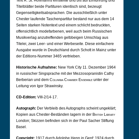
Text R. St. Hoffmanns einstellte und bis auf Einführung und
Titelblätter beide Partituren identisch sind, bezeugt
Gegenseitigkeitsabsprachen. Die ausschließlich unter
Chester laufende Taschenpartitur bestand nur aus dem 14
Seiten starken Notentext und einem schlicht bedruckten,
offensichtlich modefarbenen, weil auch beim Russischen
Musikverlag anzutreffenden gelbbeigen Umschlag aus
Titelei, zwei Leer- und einer Werbeseite. Diese einfachere
Ausgabe wurde in Deutschland durch Schott in Mainz unter
der Editions-Nummer 3465 vertrieben.
Historische Aufnahme:
New York City 11.
Dezember 1964
in russischer Singsprache mit der Mezzosopranistin Cathy
Berberian und dem
Columbia Chamber Ensemble
unter der
Leitung von Igor Strawinsky.
CD-Edition:
VIII-2/14-17.
Autograph:
Der Verbleib des Autographs scheint ungeklärt;
Kopien aus Chester-Beständen lagern in der
British Library
London; Skizzen befinden sich in der Paul Sacher Stiftung
Basel.
Copyright:
1917 durch Adolphe Henn in Genf; 1924 durch