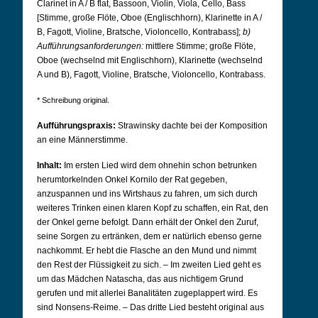
Clarinet in A / B flat, Bassoon, Violin, Viola, Cello, Bass
[Stimme, große Flöte, Oboe (Englischhorn), Klarinette in A /
B, Fagott, Violine, Bratsche, Violoncello, Kontrabass];
b)
Aufführungsanforderungen:
mittlere Stimme; große Flöte,
Oboe (wechselnd mit Englischhorn), Klarinette (wechselnd
A und B), Fagott, Violine, Bratsche, Violoncello, Kontrabass.
* Schreibung original.
Aufführungspraxis:
Strawinsky dachte bei der Komposition
an eine Männerstimme.
Inhalt:
Im ersten Lied wird dem ohnehin schon betrunken
herumtorkelnden Onkel Kornilo der Rat gegeben,
anzuspannen und ins Wirtshaus zu fahren, um sich durch
weiteres Trinken einen klaren Kopf zu schaffen, ein Rat, den
der Onkel gerne befolgt. Dann erhält der Onkel den Zuruf,
seine Sorgen zu ertränken, dem er natürlich ebenso gerne
nachkommt. Er hebt die Flasche an den Mund und nimmt
den Rest der Flüssigkeit zu sich. – Im zweiten Lied geht es
um das Mädchen Natascha, das aus nichtigem Grund
gerufen und mit allerlei Banalitäten zugeplappert wird. Es
sind Nonsens-Reime. – Das dritte Lied besteht original aus