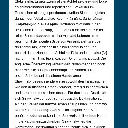
Stotterstelle. Er setzt zweimal vier Achtel as-g-es-f und b-as-
es-f hintereinander und repetiert den i-Vokal der im
Russischen ni ausgesprochenen zweiten Silbe und gleich
danach den Vokal a, also: [Кор]-ни-(и-и)­ло, За-(а -а)­пря =
[Kor]-ni-(i-i)-lo, Sa-(a-a)-pria. Hoffmann folgt dem in der
deutschen Übersetzung, indem er O-o-on-kel / Pe-e-e-ter
reimt. Ramuz dagegen, weil er Ar-mánd betonen muss,
beginnt mit der zweiten Silbe von Armand, zieht sie über
drei Achtel hin, lässt das tu für zwei Achtel folgen und
besetzt die letzten beiden Achtel mit t'fais und bien, also [Ar]-
mand - - - / tu - t'fais-bien, was zum Original nicht passt. Die
englische Übersetzung verzerrt den Zusammenhang noch
mehr, weil sie aussprachebedingt den Namen auf der
ersten Silbe betont. In seinem Handexemplar hat
Strawinsky bezeichnenderweise sowohl den französischen
wie den deutschen Namen (Armand, Peter) durchgestrichen
und durch den russischen ersetzt. Für den Henn-Druck sah
sich Strawinsky genötigt, seine russische Deklamation an
einigen Stellen der französischen anzupassen und dort, wo
Ramuz sprachbedingt zwei statt im Original eine Silbe
benötigte oder umgekehrt, die Singweise mit kleinen Noten
in die Partitur einzuschreiben. Strawinsky ließ die
Ramuzsche Übertragung hingehen, zeigte sich, aus guten