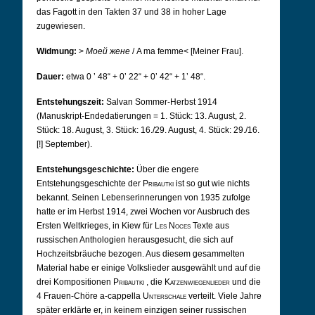
das Fagott in den Takten 37 und 38 in hoher Lage
zugewiesen.
Widmung:
>
Моей жене
/
A ma femme< [Meiner Frau].
Dauer:
etwa 0
’ 48“ + 0’ 22“ + 0’ 42“ + 1’ 48“.
Entstehungszeit:
Salvan Sommer-Herbst 1914
(Manuskript-Endedatierungen = 1. Stück: 13. August, 2.
Stück: 18. August, 3. Stück: 16./29. August, 4. Stück: 29./16.
[!] September).
Entstehungsgeschichte:
Über die engere
Entstehungsgeschichte der
Pribautki
ist so gut wie nichts
bekannt. Seinen Lebenserinnerungen von 1935 zufolge
hatte er im Herbst 1914, zwei Wochen vor Ausbruch des
Ersten Weltkrieges, in Kiew für
Les Noces
Texte aus
russischen Anthologien herausgesucht, die sich auf
Hochzeitsbräuche bezogen. Aus diesem gesammelten
Material habe er einige Volkslieder ausgewählt und auf die
drei Kompositionen
Pribautki
, die
Katzenwiegenlieder
und die
4 Frauen-Chöre a-cappella
Unterschale
verteilt. Viele Jahre
später erklärte er, in keinem einzigen seiner russischen