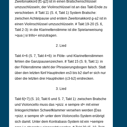
Zweitonakkord [f1-g2] ist in einen Bratschenschlüssel
umzuschlüsseln; der Violinschlüssel ist an das Takt-Ende zu
verschieben. # Takt 11 (S. 4, Takt 1) System Bratsche:
zwischen Achtelpause und erstem Zweitonakkord g-a2 ist in
einen Violinschlüssel umzuschlüsseln. # Takt 19-20 (S. 6,
Takt 2-3): in die Klarinettenstimme ist die Spielanweisung
>qua | si trillo< einzutragen.
2. Lied
Takt 4+6 (S. 7, Takt 4+6): in Flöte- und Klarinettenstimmen
fehlen die Ganzpausenzeichen. # Takt 15 (S. 9, Takt 1): in
der Flötenstimme steht der Phrasierungsbogen falsch. Statt
über den letzten fünf Hauptnoten es3 bis b2 darf er sich nur
über die letzten drei Hauptnoten (c3-b2) erstrecken.
3. Lied
Takt 6[+7] (S. 10, Takt 6 und S. 7, Takt 1): zwischen Bratsche
und Violoncello muss das >pizz. e sempre sf< mit einer
linksgerichteten Schweifklammer versehen werden [Das
>pizz. e sempre sf< unter dem Violoncello-System erübrigt
sich damit. Unter dem Kontrabass-System ist ein >sempre