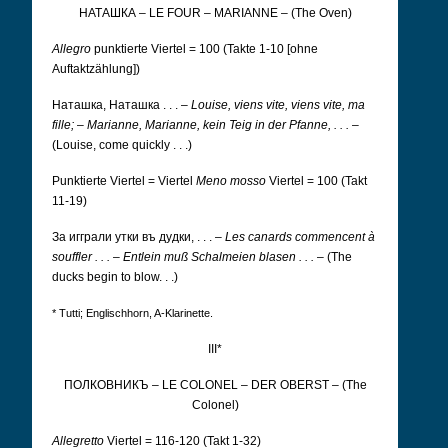
НАТАШКА
–
LE FOUR
–
MARIANNE
– (The Oven)
Allegro
punktierte Viertel = 100 (Takte 1-10 [ohne
Auftaktzählung])
Наташка, Наташка . . .
–
Louise, viens vite, viens vite, ma
fille;
–
Marianne, Marianne, kein Teig in der Pfanne, . . .
–
(Louise, come quickly . . .)
Punktierte Viertel = Viertel
Meno mosso
Viertel = 100 (Takt
11-19)
За игграли утки въ дудки, . . .
–
Les canards commencent à
souffler . . .
–
Entlein muß Schalmeien blasen . . .
– (The
ducks begin to blow. . .)
* Tutti; Englischhorn, A-Klarinette.
III*
ПОЛКОВНИКЪ –
LE COLONEL
–
DER OBERST
– (The
Colonel)
Allegretto
Viertel = 116-120 (Takt 1-32)