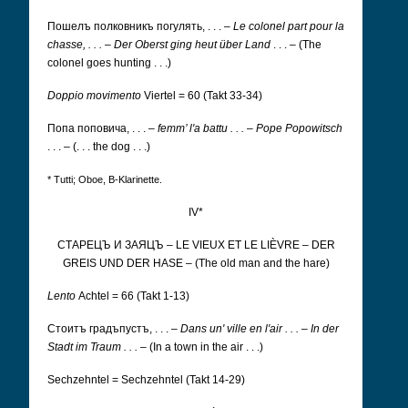
Пошелъ полковникъ погулять, . . .
–
Le colonel part pour la
chasse, . . .
–
Der Oberst ging heut über Land
. . . – (The
colonel goes hunting . . .)
Doppio movimento
Viertel = 60 (Takt 33-34)
Попа поповича, . . .
–
femm’ l'a battu . . .
–
Pope Popowitsch
. . . – (. . . the dog . . .)
* Tutti; Oboe, B-Klarinette.
IV*
CТАРЕЦЪ И ЗАЯЦЪ –
LE VIEUX ET LE LIÈVRE
–
DER
GREIS UND DER HASE
– (The old man and the hare)
Lento
Achtel = 66 (Takt 1-13)
Cтоитъ градъпустъ, . . .
–
Dans un' ville en l'air . . .
–
In der
Stadt im Traum . . .
– (In a town in the air . . .)
Sechzehntel = Sechzehntel (Takt 14-29)