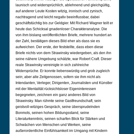
launisch und widersprüchlich, ablehnend und gleichgültig,
auf anderer Leute Kosten witzig, ironisch und zynisch,
nachtragend und leicht negativ beeinflussbar, dabei
geschäftstüchtig bis zur Geldgier. Mit Richard Wagner teilt er
heute das Schicksal gnadenloser Charakteranalyse. Die
von ihm bislang veröffentlichten Briefe, mehrere hundert an
der Zahl, bestätigen dieses Bild eher als dass sie es
aufweichen. Der erste, der feststellte, dass eben diese
Briefe nichts von dem Strawinsky wiedergeben, als den ihn
seine nähere Umgebung schätzte, war Robert Craft. Dieser
reale Strawinsky vereinigte in sich zahlreiche
Widersprüche. Er konnte liebenswürdig und grob zugleich
sein; aber alle Zeitgenossen, sofern sie ihm nicht als
Intendanten, Verleger, Dirigenten, Journalisten und Künstler
mit der Mentalität rücksichtsloser Eigeninteressen
begegneten, zeichnen ein ganz anderes Bild von
Strawinsky. Man rühmte seine Gastfreundschaft, sein
geistvoll-witziges Gespräch, seine übersprudelnden
Bonmots, seinen hohen Bildungsstand, seine
Literaturkenntnis, seinen scharfen Blick für Stärken und
Schwächen von Menschen und Werken, seine
außerordentliche Einfühlsamkeit im Umgang mit Kindern