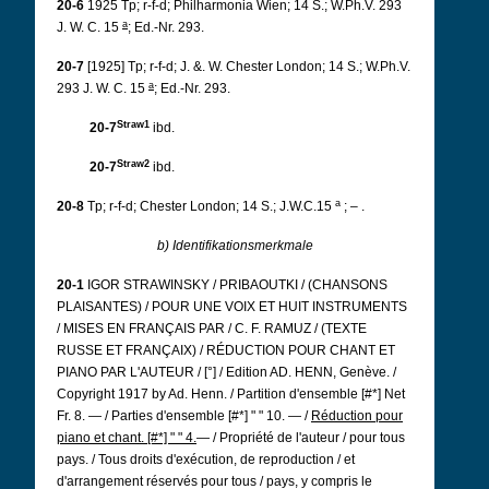
20-6
1925 Tp; r-f-d; Philharmonia Wien; 14 S.; W.Ph.V. 293
a
J. W. C. 15
; Ed.-Nr. 293.
20-7
[1925] Tp; r-f-d; J. &.
W. Chester London; 14 S.; W.Ph.V.
a
293 J. W. C. 15
; Ed.-Nr. 293.
Straw1
20-7
ibd.
Straw2
20-7
ibd.
a
20-8
Tp; r-f-d; Chester London; 14 S.;
J.W.C.15
; – .
b) Identifikationsmerkmale
20-1
IGOR STRAWINSKY / PRIBAOUTKI / (CHANSONS
PLAISANTES) / POUR UNE VOIX ET HUIT INSTRUMENTS
/ MISES EN FRANÇAIS PAR / C. F. RAMUZ / (TEXTE
RUSSE ET FRANÇAIX) / RÉDUCTION POUR CHANT ET
PIANO PAR L'AUTEUR / [°] / Edition AD. HENN, Genève. /
Copyright 1917 by Ad. Henn. / Partition d'ensemble [#*] Net
Fr. 8. — / Parties d'ensemble [#*] " " 10. — /
Réduction pour
piano et chant. [#*] " " 4.
— / Propriété de l'auteur / pour tous
pays. / Tous droits d'exécution, de reproduction / et
d'arrangement réservés pour tous / pays, y compris le