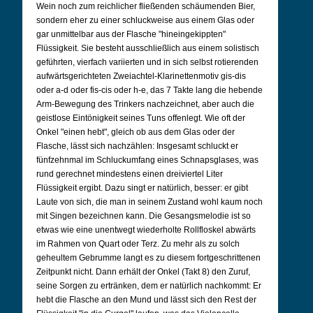
Wein noch zum reichlicher fließenden schäumenden Bier,
sondern eher zu einer schluckweise aus einem Glas oder
gar unmittelbar aus der Flasche "hineingekippten"
Flüssigkeit. Sie besteht ausschließlich aus einem solistisch
geführten, vierfach variierten und in sich selbst rotierenden
aufwärtsgerichteten Zweiachtel-Klarinettenmotiv gis-dis
oder a-d oder fis-cis oder h-e, das 7 Takte lang die hebende
Arm-Bewegung des Trinkers nachzeichnet, aber auch die
geistlose Eintönigkeit seines Tuns offenlegt. Wie oft der
Onkel "einen hebt", gleich ob aus dem Glas oder der
Flasche, lässt sich nachzählen: Insgesamt schluckt er
fünfzehnmal im Schluckumfang eines Schnapsglases, was
rund gerechnet mindestens einen dreiviertel Liter
Flüssigkeit ergibt. Dazu singt er natürlich, besser: er gibt
Laute von sich, die man in seinem Zustand wohl kaum noch
mit Singen bezeichnen kann. Die Gesangsmelodie ist so
etwas wie eine unentwegt wiederholte Rollfloskel abwärts
im Rahmen von Quart oder Terz. Zu mehr als zu solch
geheultem Gebrumme langt es zu diesem fortgeschrittenen
Zeitpunkt nicht. Dann erhält der Onkel (Takt 8) den Zuruf,
seine Sorgen zu ertränken, dem er natürlich nachkommt: Er
hebt die Flasche an den Mund und lässt sich den Rest der