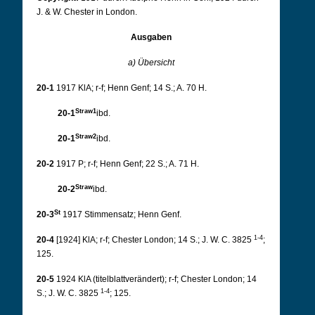
J. & W. Chester in London.
Ausgaben
a) Übersicht
20-1
1917 KlA; r-f; Henn Genf; 14 S.; A. 70 H.
Straw1
20-1
ibd.
Straw2
20-1
ibd.
20-2
1917 P; r-f; Henn Genf; 22 S.; A. 71 H.
Straw
20-2
ibd.
St
20-3
1917 Stimmensatz; Henn Genf.
1-4
20-4
[1924] KlA; r-f; Chester London; 14 S.; J. W. C. 3825
;
125.
20-5
1924 KlA (titelblattverändert); r-f; Chester London; 14
1-4
S.; J. W. C. 3825
; 125.