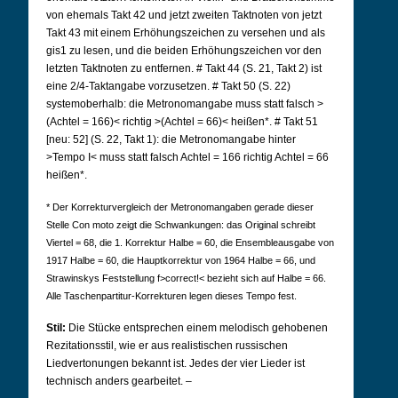
von ehemals Takt 42 und jetzt zweiten Taktnoten von jetzt
Takt 43 mit einem Erhöhungszeichen zu versehen und als
gis1 zu lesen, und die beiden Erhöhungszeichen vor den
letzten Taktnoten zu entfernen. # Takt 44 (S. 21, Takt 2) ist
eine 2/4-Taktangabe vorzusetzen. # Takt 50 (S. 22)
systemoberhalb: die Metronomangabe muss statt falsch >
(Achtel = 166)< richtig >(Achtel = 66)< heißen*. # Takt 51
[neu: 52] (S. 22, Takt 1): die Metronomangabe hinter
>Tempo I< muss statt falsch Achtel = 166 richtig Achtel = 66
heißen*.
* Der Korrekturvergleich der Metronomangaben gerade dieser
Stelle Con moto zeigt die Schwankungen: das Original schreibt
Viertel = 68, die 1. Korrektur Halbe = 60, die Ensembleausgabe von
1917 Halbe = 60, die Hauptkorrektur von 1964 Halbe = 66, und
Strawinskys Feststellung f>correct!< bezieht sich auf Halbe = 66.
Alle Taschenpartitur-Korrekturen legen dieses Tempo fest.
Stil:
Die Stücke entsprechen einem melodisch gehobenen
Rezitationsstil, wie er aus realistischen russischen
Liedvertonungen bekannt ist. Jedes der vier Lieder ist
technisch anders gearbeitet. –