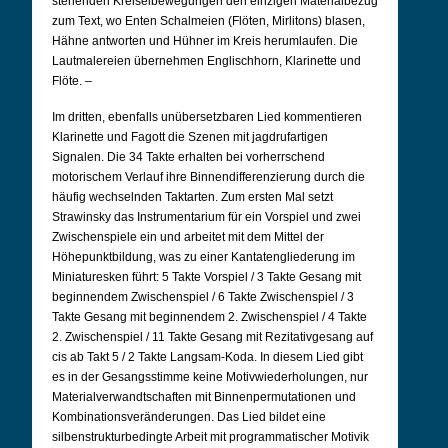
stehenden Kreiselbewegungen den einzigen Materialbezug
zum Text, wo Enten Schalmeien (Flöten, Mirlitons) blasen,
Hähne antworten und Hühner im Kreis herumlaufen. Die
Lautmalereien übernehmen Englischhorn, Klarinette und
Flöte. –
Im dritten, ebenfalls unübersetzbaren Lied kommentieren
Klarinette und Fagott die Szenen mit jagdrufartigen
Signalen. Die 34 Takte erhalten bei vorherrschend
motorischem Verlauf ihre Binnendifferenzierung durch die
häufig wechselnden Taktarten. Zum ersten Mal setzt
Strawinsky das Instrumentarium für ein Vorspiel und zwei
Zwischenspiele ein und arbeitet mit dem Mittel der
Höhepunktbildung, was zu einer Kantatengliederung im
Miniaturesken führt: 5 Takte Vorspiel / 3 Takte Gesang mit
beginnendem Zwischenspiel / 6 Takte Zwischenspiel / 3
Takte Gesang mit beginnendem 2. Zwischenspiel / 4 Takte
2. Zwischenspiel / 11 Takte Gesang mit Rezitativgesang auf
cis ab Takt 5 / 2 Takte Langsam-Koda. In diesem Lied gibt
es in der Gesangsstimme keine Motivwiederholungen, nur
Materialverwandtschaften mit Binnenpermutationen und
Kombinationsveränderungen. Das Lied bildet eine
silbenstrukturbedingte Arbeit mit programmatischer Motivik