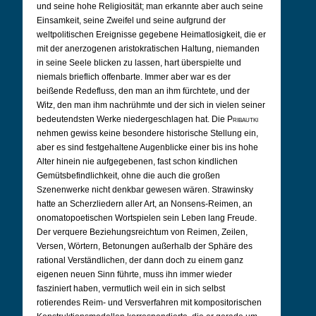
und seine hohe Religiosität; man erkannte aber auch seine
Einsamkeit, seine Zweifel und seine aufgrund der
weltpolitischen Ereignisse gegebene Heimatlosigkeit, die er
mit der anerzogenen aristokratischen Haltung, niemanden
in seine Seele blicken zu lassen, hart überspielte und
niemals brieflich offenbarte. Immer aber war es der
beißende Redefluss, den man an ihm fürchtete, und der
Witz, den man ihm nachrühmte und der sich in vielen seiner
bedeutendsten Werke niedergeschlagen hat. Die
Pribautki
nehmen gewiss keine besondere historische Stellung ein,
aber es sind festgehaltene Augenblicke einer bis ins hohe
Alter hinein nie aufgegebenen, fast schon kindlichen
Gemütsbefindlichkeit, ohne die auch die großen
Szenenwerke nicht denkbar gewesen wären. Strawinsky
hatte an Scherzliedern aller Art, an Nonsens-Reimen, an
onomatopoetischen Wortspielen sein Leben lang Freude.
Der verquere Beziehungsreichtum von Reimen, Zeilen,
Versen, Wörtern, Betonungen außerhalb der Sphäre des
rational Verständlichen, der dann doch zu einem ganz
eigenen neuen Sinn führte, muss ihn immer wieder
fasziniert haben, vermutlich weil ein in sich selbst
rotierendes Reim- und Versverfahren mit kompositorischen