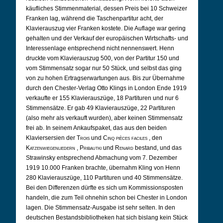
käufliches Stimmenmaterial, dessen Preis bei 10 Schweizer
Franken lag, während die Taschenpartitur acht, der
Klavierauszug vier Franken kostete. Die Auflage war gering
gehalten und der Verkauf der europäischen Wirtschafts- und
Interessenlage entsprechend nicht nennenswert. Henn
druckte vom Klavierauszug 500, von der Partitur 150 und
vom Stimmensatz sogar nur 50 Stück, und selbst das ging
von zu hohen Ertragserwartungen aus. Bis zur Übernahme
durch den Chester-Verlag Otto Klings in London Ende 1919
verkaufte er 155 Klavierauszüge, 18 Partituren und nur 6
Stimmensätze. Er gab 49 Klavierauszüge, 22 Partituren
(also mehr als verkauft wurden), aber keinen Stimmensatz
frei ab. In seinem Ankaufspaket, das aus den beiden
Klaviersersien der
Trois
und
Cinq pièces faciles
, den
Katzenwiegenliedern
,
Pribautki
und
Renard
bestand, und das
Strawinsky entsprechend Abmachung vom 7. Dezember
1919 10.000 Franken brachte, übernahm Kling von Henn
280 Klavierauszüge, 110 Partituren und 40 Stimmensätze.
Bei den Differenzen dürfte es sich um Kommissionsposten
handeln, die zum Teil ohnehin schon bei Chester in London
lagen.
Die Stimmensatz-Ausgabe ist sehr selten. In den
deutschen Bestandsbibliotheken hat sich bislang kein Stück