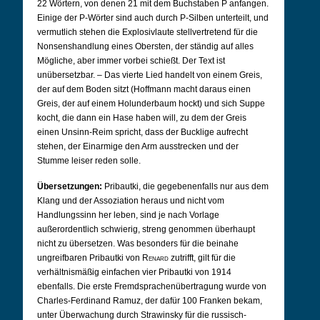
22 Wörtern, von denen 21 mit dem Buchstaben P anfangen.
Einige der P-Wörter sind auch durch P-Silben unterteilt, und
vermutlich stehen die Explosivlaute stellvertretend für die
Nonsenshandlung eines Obersten, der ständig auf alles
Mögliche, aber immer vorbei schießt. Der Text ist
unübersetzbar. – Das vierte Lied handelt von einem Greis,
der auf dem Boden sitzt (Hoffmann macht daraus einen
Greis, der auf einem Holunderbaum hockt) und sich Suppe
kocht, die dann ein Hase haben will, zu dem der Greis
einen Unsinn-Reim spricht, dass der Bucklige aufrecht
stehen, der Einarmige den Arm ausstrecken und der
Stumme leiser reden solle.
Übersetzungen:
Pribautki, die gegebenenfalls nur aus dem
Klang und der Assoziation heraus und nicht vom
Handlungssinn her leben, sind je nach Vorlage
außerordentlich schwierig, streng genommen überhaupt
nicht zu übersetzen. Was besonders für die beinahe
ungreifbaren Pribautki von
Renard
zutrifft, gilt für die
verhältnismäßig einfachen vier Pribautki von 1914
ebenfalls. Die erste Fremdsprachenübertragung wurde von
Charles-Ferdinand Ramuz, der dafür 100 Franken bekam,
unter Überwachung durch Strawinsky für die russisch-