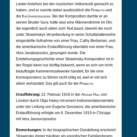
Lieder Anleihen bei der russischen Volksmusik gemacht zu
haben, und er nannte dabei ausdrücklich die
Pribautki
und
die
Katzenwiegenlieder
. Bei der Komposition dachte er an
seinen Bruder Gury, hatte also eine Männerstimme im Ohr,
die eigentlich auch allein zum Text passt, obwohl die noch
unter Strawinskys Verantwortung in seine Schallplattenreihe
eingestellte Aufnahme von einer Frau, Cathy Berberian, und
die amerikanische Erstaufführung ebenfalls von einer Frau,
Vera Janakopoulos, gesungen wurde. Die
Entstehungsgeschichte einer Strawinsky-Komposition ist in
der Regel dann nur dürftig bekannt, wenn es sich um nicht
beauftragte Kammermusikwerke handelt, für die eine
Korrespondenz zu führen nicht nötig ist, weil er mit sich
allein verhandelt. Das gilt auch für die
Pribautki
.
Uraufführung:
22. Februar 1918 in der
Aeolian Hall
von
London durch Olga Haley mit einem Instrumentalensemble
unter der Leitung von Eugene Goossens; die amerikanische
Erstaufführung erfolgte am 8. Dezember 1919 in Chicago
mit Vera Janoucopoulos.
Bemerkungen:
In der biographischen Darstellung erscheint
Strawinsky immer häufiger als egoistischer Familientyrann,