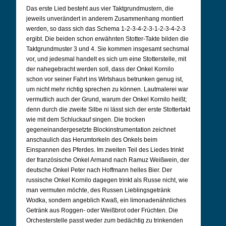
Das erste Lied besteht aus vier Taktgrundmustern, die
jeweils unverändert in anderem Zusammenhang montiert
werden, so dass sich das Schema 1-2-3-4-2-3-1-2-3-4-2-3
ergibt. Die beiden schon erwähnten Stotter-Takte bilden die
Taktgrundmuster 3 und 4. Sie kommen insgesamt sechsmal
vor, und jedesmal handelt es sich um eine Stotterstelle, mit
der nahegebracht werden soll, dass der Onkel Kornilo
schon vor seiner Fahrt ins Wirtshaus betrunken genug ist,
um nicht mehr richtig sprechen zu können. Lautmalerei war
vermutlich auch der Grund, warum der Onkel Kornilo heißt;
denn durch die zweite Silbe ni lässt sich der erste Stottertakt
wie mit dem Schluckauf singen. Die trocken
gegeneinandergesetzte Blockinstrumentation zeichnet
anschaulich das Herumtorkeln des Onkels beim
Einspannen des Pferdes. Im zweiten Teil des Liedes trinkt
der französische Onkel Armand nach Ramuz Weißwein, der
deutsche Onkel Peter nach Hoffmann helles Bier. Der
russische Onkel Kornilo dagegen trinkt als Russe nicht, wie
man vermuten möchte, des Russen Lieblingsgetränk
Wodka, sondern angeblich Kwaß, ein limonadenähnliches
Getränk aus Roggen- oder Weißbrot oder Früchten. Die
Orchesterstelle passt weder zum bedächtig zu trinkenden