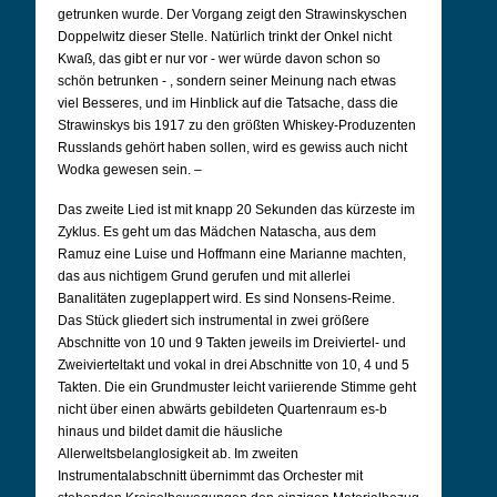
getrunken wurde. Der Vorgang zeigt den Strawinskyschen
Doppelwitz dieser Stelle. Natürlich trinkt der Onkel nicht
Kwaß, das gibt er nur vor - wer würde davon schon so
schön betrunken - , sondern seiner Meinung nach etwas
viel Besseres, und im Hinblick auf die Tatsache, dass die
Strawinskys bis 1917 zu den größten Whiskey-Produzenten
Russlands gehört haben sollen, wird es gewiss auch nicht
Wodka gewesen sein. –
Das zweite Lied ist mit knapp 20 Sekunden das kürzeste im
Zyklus. Es geht um das Mädchen Natascha, aus dem
Ramuz eine Luise und Hoffmann eine Marianne machten,
das aus nichtigem Grund gerufen und mit allerlei
Banalitäten zugeplappert wird. Es sind Nonsens-Reime.
Das Stück gliedert sich instrumental in zwei größere
Abschnitte von 10 und 9 Takten jeweils im Dreiviertel- und
Zweivierteltakt und vokal in drei Abschnitte von 10, 4 und 5
Takten. Die ein Grundmuster leicht variierende Stimme geht
nicht über einen abwärts gebildeten Quartenraum es-b
hinaus und bildet damit die häusliche
Allerweltsbelanglosigkeit ab. Im zweiten
Instrumentalabschnitt übernimmt das Orchester mit