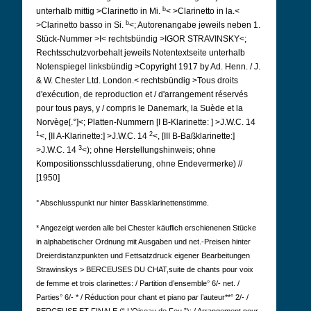
b
unterhalb mittig >Clarinetto in Mi.
< >Clarinetto in la.<
b
>Clarinetto basso in Si.
<; Autorenangabe jeweils neben 1.
Stück-Nummer >I< rechtsbündig >IGOR STRAVINSKY<;
Rechtsschutzvorbehalt jeweils Notentextseite unterhalb
Notenspiegel linksbündig >Copyright 1917 by Ad. Henn. / J.
& W. Chester Ltd.
London.< rechtsbündig >Tous droits
d'exécution, de reproduction et / d'arrangement réservés
pour tous pays, y / compris le Danemark, la Suède et la
Norvège[.°]<; Platten-Nummern [I B-Klarinette: ] >J.W.C. 14
1
2
<, [II A-Klarinette:] >J.W.C. 14
<, [III B-Baßklarinette:]
3
>J.W.C. 14
<); ohne Herstellungshinweis; ohne
Kompositionsschlussdatierung, ohne Endevermerke) //
[1950]
° Abschlusspunkt nur hinter Bassklarinettenstimme.
* Angezeigt werden alle bei Chester käuflich erschienenen Stücke
in alphabetischer Ordnung mit Ausgaben und net.-Preisen hinter
Dreierdistanzpunkten und Fettsatzdruck eigener Bearbeitungen
Strawinskys >
BERCEUSES DU CHAT,
suite de chants pour voix
de femme et trois clarinettes: / Partition d’ensemble° 6/- net. /
Parties° 6/- * / Réduction pour chant et piano par l’auteur**° 2/- /