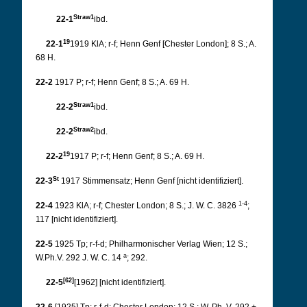
Straw1
22-1
ibd.
19
22-1
1919 KlA; r-f; Henn Genf [Chester London]; 8 S.; A.
68 H.
22-2
1917 P; r-f; Henn Genf; 8 S.; A. 69 H.
Straw1
22-2
ibd.
Straw2
22-2
ibd.
19
22-2
1917 P; r-f; Henn Genf; 8 S.; A. 69 H.
St
22-3
1917 Stimmensatz; Henn Genf [nicht identifiziert].
1-4
22-4
1923 KlA; r-f; Chester London; 8 S.; J. W. C. 3826
;
117 [nicht identifiziert].
22-5
1925 Tp; r-f-d; Philharmonischer Verlag Wien; 12 S.;
a
W.Ph.V. 292 J. W. C. 14
; 292.
[62]
22-5
[1962] [nicht identifiziert].