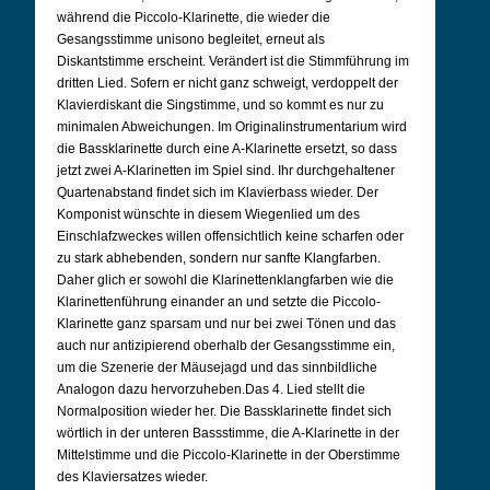
während die Piccolo-Klarinette, die wieder die
Gesangsstimme unisono begleitet, erneut als
Diskantstimme erscheint.
Verändert ist die Stimmführung im
dritten Lied. Sofern er nicht ganz schweigt, verdoppelt der
Klavierdiskant die Singstimme, und so kommt es nur zu
minimalen Abweichungen. Im Originalinstrumentarium wird
die Bassklarinette durch eine A-Klarinette ersetzt, so dass
jetzt zwei A-Klarinetten im Spiel sind. Ihr durchgehaltener
Quartenabstand findet sich im Klavierbass wieder. Der
Komponist wünschte in diesem Wiegenlied um des
Einschlafzweckes willen offensichtlich keine scharfen oder
zu stark abhebenden, sondern nur sanfte Klangfarben.
Daher glich er sowohl die Klarinettenklangfarben wie die
Klarinettenführung einander an und setzte die Piccolo-
Klarinette ganz sparsam und nur bei zwei Tönen und das
auch nur antizipierend oberhalb der Gesangsstimme ein,
um die Szenerie der Mäusejagd und das sinnbildliche
Analogon dazu hervorzuheben.
Das 4. Lied stellt die
Normalposition wieder her. Die Bassklarinette findet sich
wörtlich in der unteren Bassstimme, die A-Klarinette in der
Mittelstimme und die Piccolo-Klarinette in der Oberstimme
des Klaviersatzes wieder.