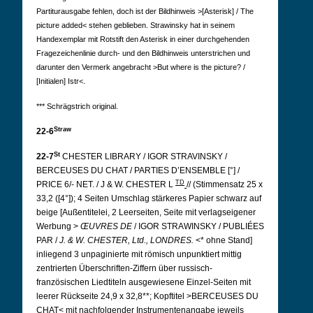
Partiturausgabe fehlen, doch ist der Bildhinweis >[Asterisk] / The
picture added< stehen geblieben. Strawinsky hat in seinem
Handexemplar mit Rotstift den Asterisk in einer durchgehenden
Fragezeichenlinie durch- und den Bildhinweis unterstrichen und
darunter den Vermerk angebracht >But where is the picture? /
[Initialen] Istr<.
*** Schrägstrich original.
Straw
22-6
St
22-7
CHESTER LIBRARY / IGOR STRAVINSKY /
BERCEUSES DU CHAT / PARTIES D’ENSEMBLE [°] /
TD
PRICE 6/- NET. / J & W. CHESTER L
// (Stimmensatz 25 x
33,2 ([4°]); 4 Seiten Umschlag stärkeres Papier schwarz auf
beige [Außentitelei, 2 Leerseiten, Seite mit verlagseigener
Werbung >
ŒUVRES DE
/ IGOR STRAWINSKY / PUBLIÉES
PAR /
J. & W. CHESTER, Ltd., LONDRES.
<* ohne Stand]
inliegend 3 unpaginierte mit römisch unpunktiert mittig
zentrierten Überschriften-Ziffern über russisch-
französischen Liedtiteln ausgewiesene Einzel-Seiten mit
leerer Rückseite 24,9 x 32,8**; Kopftitel >BERCEUSES DU
CHAT< mit nachfolgender Instrumentenangabe jeweils