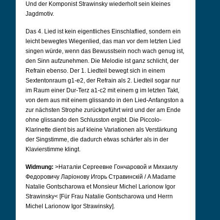
Und der Komponist Strawinsky wiederholt sein kleines
Jagdmotiv.
Das 4. Lied ist kein eigentliches Einschlaflied, sondern ein
leicht bewegtes Wiegenlied, das man vor dem letzten Lied
singen würde, wenn das Bewusstsein noch wach genug ist,
den Sinn aufzunehmen. Die Melodie ist ganz schlicht, der
Refrain ebenso. Der 1. Liedteil bewegt sich in einem
Sextentonraum g1-e2, der Refrain als 2. Liedteil sogar nur
im Raum einer Dur-Terz a1-c2 mit einem g im letzten Takt,
von dem aus mit einem glissando in den Lied-Anfangston a
zur nächsten Strophe zurückgeführt wird und der am Ende
ohne glissando den Schlusston ergibt. Die Piccolo-
Klarinette dient bis auf kleine Variationen als Verstärkung
der Singstimme, die dadurch etwas schärfer als in der
Klavierstimme klingt.
Widmung:
>Наталiи Сергеевне Гончаровой и Михаилу
Федоровичу Ларiонову Игорь Стравинскiй /
A Madame
Natalie Gontscharowa et Monsieur Michel Larionow Igor
Strawinsky< [Für Frau Natalie Gontscharowa und Herrn
Michel Larionow Igor Strawinsky].