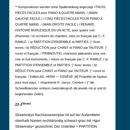
** Kompositionen werden ohne Spaltenteilung angezeigt >TROIS
PIÈCES FACILES pour PIANO A QUATRE MAINS. / (MAIN
GAUCHE FACILE.) / CINQ PIÈCES FACILES POUR PIANO A
QUATRE MAINS. / (MAIN DROITE FACILE.) / RENARD,
HISTOIRE BURLESQUE EN UN ACTE, pour quatre voix
d'hommes / et orchestre de chambre, mise en français par C.-F.
RAMUZ. /
a)
PARTITION D'ENSEMBLE et PARTIES. }° Avec
textes /
b)
RÉDUCTION pour CHANT et PIANO par l'AUTEUR. }°
russe et français. / PRIBAOUTKI, chansons plaisantes pour une
voix et huit instruments, / mises en français par C.-F. RAMUZ. /
a)
PARTITION D'ENSEMBLE et PARTIES. }° Avec textes /
b)
RÉDUCTION pour CHANT et PIANO par l'AUTEUR. }° russe et
français. / Edition AD. HENN — GENÈVE. [#] Propriété de l'auteur
pour tous pays. / >Imprimerie H. Jarrys, Genève.<
[° die
Schweifklammer umfasst zweizeilengroß die jeweils mit
a)
und
b)
beginnenden Zeilen].
Straw1
22-2
Strawinskys Nachlassexemplar ist auf der Außentitelei
oberhalb Namen rechtsbündig schwarz-grau mit >Igor
Strawinsky< gezeichnet. Der Untertitel > PARTITION