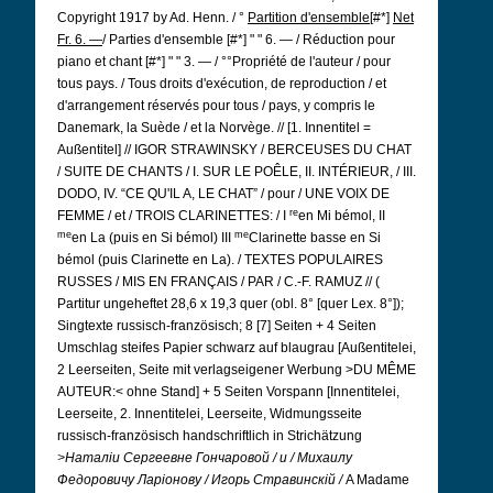
Copyright 1917 by Ad. Henn. / °
Partition d'ensemble
[#*]
Net
Fr. 6. —
/ Parties d'ensemble [#*] " " 6. — / Réduction pour
piano et chant [#*] " " 3. — / °°Propriété de l'auteur / pour
tous pays. / Tous droits d'exécution, de reproduction / et
d'arrangement réservés pour tous / pays, y compris le
Danemark, la Suède / et la Norvège. // [1. Innentitel =
Außentitel] // IGOR STRAWINSKY / BERCEUSES DU CHAT
/ SUITE DE CHANTS / I. SUR LE POÊLE, II. INTÉRIEUR, / III.
DODO, IV. “CE QU'IL A, LE CHAT” / pour / UNE VOIX DE
re
FEMME / et / TROIS CLARINETTES: / I
en Mi bémol, II
me
me
en La (puis en Si bémol) III
Clarinette basse en Si
bémol (puis Clarinette en La). / TEXTES POPULAIRES
RUSSES / MIS EN FRANÇAIS / PAR / C.-F. RAMUZ // (
Partitur ungeheftet 28,6 x 19,3 quer (obl. 8° [quer Lex. 8°]);
Singtexte russisch-französisch; 8 [7] Seiten + 4 Seiten
Umschlag steifes Papier schwarz auf blaugrau [Außentitelei,
2 Leerseiten, Seite mit verlagseigener Werbung >DU MÊME
AUTEUR:< ohne Stand] + 5 Seiten Vorspann [Innentitelei,
Leerseite, 2. Innentitelei, Leerseite, Widmungsseite
russisch-französisch handschriftlich in Strichätzung
>Наталiи Сергеевне Гончаровой / и / Михаилу
Федоровичу Ларiонову / Игорь Стравинскiй /
A Madame