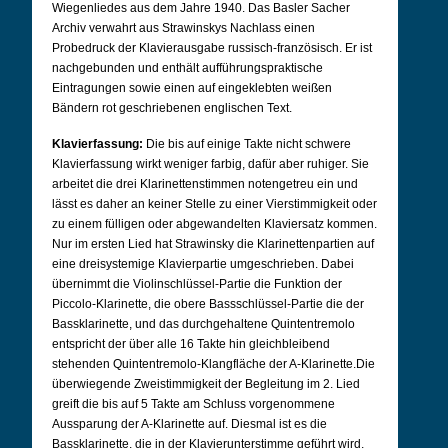
Wiegenliedes aus dem Jahre 1940.
Das Basler Sacher
Archiv verwahrt aus Strawinskys Nachlass einen
Probedruck der Klavierausgabe russisch-französisch. Er ist
nachgebunden und enthält aufführungspraktische
Eintragungen sowie einen auf eingeklebten weißen
Bändern rot geschriebenen englischen Text.
Klavierfassung:
Die bis auf einige Takte nicht schwere
Klavierfassung wirkt weniger farbig, dafür aber ruhiger. Sie
arbeitet die drei Klarinettenstimmen notengetreu ein und
lässt es daher an keiner Stelle zu einer Vierstimmigkeit oder
zu einem fülligen oder abgewandelten Klaviersatz kommen.
Nur im ersten Lied hat Strawinsky die Klarinettenpartien auf
eine dreisystemige Klavierpartie umgeschrieben. Dabei
übernimmt die Violinschlüssel-Partie die Funktion der
Piccolo-Klarinette, die obere Bassschlüssel-Partie die der
Bassklarinette, und das durchgehaltene Quintentremolo
entspricht der über alle 16 Takte hin gleichbleibend
stehenden Quintentremolo-Klangfläche der A-Klarinette.
Die
überwiegende Zweistimmigkeit der Begleitung im 2. Lied
greift die bis auf 5 Takte am Schluss vorgenommene
Aussparung der A-Klarinette auf. Diesmal ist es die
Bassklarinette, die in der Klavierunterstimme geführt wird,