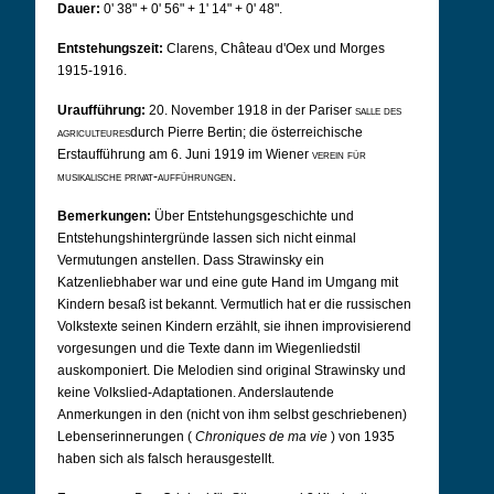
Dauer:
0' 38" + 0' 56" + 1' 14" + 0' 48".
Entstehungszeit:
Clarens, Château d'Oex und Morges
1915-1916.
Uraufführung:
20. November 1918 in der Pariser
salle des
agriculteures
durch Pierre Bertin; die österreichische
Erstaufführung am 6. Juni 1919 im Wiener
verein für
musikalische privat-aufführungen.
Bemerkungen:
Über Entstehungsgeschichte und
Entstehungshintergründe lassen sich nicht einmal
Vermutungen anstellen. Dass Strawinsky ein
Katzenliebhaber war und eine gute Hand im Umgang mit
Kindern besaß ist bekannt. Vermutlich hat er die russischen
Volkstexte seinen Kindern erzählt, sie ihnen improvisierend
vorgesungen und die Texte dann im Wiegenliedstil
auskomponiert. Die Melodien sind original Strawinsky und
keine Volkslied-Adaptationen. Anderslautende
Anmerkungen in den (nicht von ihm selbst geschriebenen)
Lebenserinnerungen (
Chroniques de ma vie
) von 1935
haben sich als falsch herausgestellt.