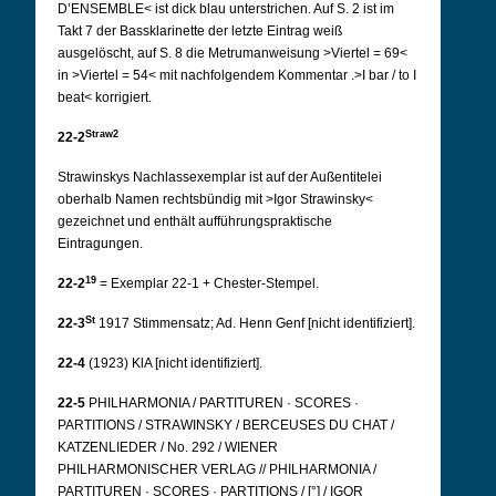
D’ENSEMBLE< ist dick blau unterstrichen. Auf S. 2 ist im
Takt 7 der Bassklarinette der letzte Eintrag weiß
ausgelöscht, auf S. 8 die Metrumanweisung >Viertel = 69<
in >Viertel = 54< mit nachfolgendem Kommentar .>I bar / to I
beat< korrigiert.
Straw2
22-2
Strawinskys Nachlassexemplar ist auf der Außentitelei
oberhalb Namen rechtsbündig mit >Igor Strawinsky<
gezeichnet und enthält aufführungspraktische
Eintragungen.
19
22-2
= Exemplar 22-1 + Chester-Stempel.
St
22-3
1917 Stimmensatz; Ad. Henn Genf [nicht identifiziert].
22-4
(1923) KlA [nicht identifiziert].
22-5
PHILHARMONIA / PARTITUREN · SCORES ·
PARTITIONS / STRAWINSKY / BERCEUSES DU CHAT /
KATZENLIEDER / No. 292 / WIENER
PHILHARMONISCHER VERLAG // PHILHARMONIA /
PARTITUREN · SCORES · PARTITIONS / [°] / IGOR