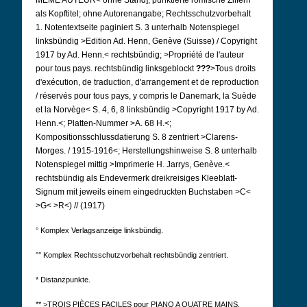
MÊME AUTEUR< ohne Stand]; punktierte römische Ziffern
als Kopftitel; ohne Autorenangabe; Rechtsschutzvorbehalt
1. Notentextseite paginiert S. 3 unterhalb Notenspiegel
linksbündig >Edition Ad. Henn, Genève (Suisse) / Copyright
1917 by Ad. Henn.< rechtsbündig; >Propriété de l'auteur
pour tous pays. rechtsbündig linksgeblockt
???
>Tous droits
d'exécution, de traduction, d'arrangement et de reproduction
/ réservés pour tous pays, y compris le Danemark, la Suède
et la Norvège< S. 4, 6, 8 linksbündig >Copyright 1917 by Ad.
Henn.<; Platten-Nummer >A. 68 H.<;
Kompositionsschlussdatierung S. 8 zentriert >Clarens-
Morges. / 1915-1916<; Herstellungshinweise S. 8 unterhalb
Notenspiegel mittig >Imprimerie H. Jarrys, Genève.<
rechtsbündig als Endevermerk dreikreisiges Kleeblatt-
Signum mit jeweils einem eingedruckten Buchstaben >C<
>G< >R<) // (1917)
° Komplex Verlagsanzeige linksbündig.
°° Komplex Rechtsschutzvorbehalt rechtsbündig zentriert.
* Distanzpunkte.
** >TROIS PIÈCES FACILES pour PIANO A QUATRE MAINS.