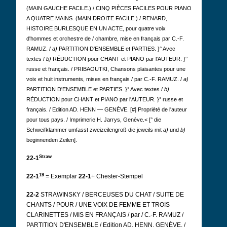
(MAIN GAUCHE FACILE.) / CINQ PIÈCES FACILES POUR PIANO
A QUATRE MAINS. (MAIN DROITE FACILE.) / RENARD,
HISTOIRE BURLESQUE EN UN ACTE, pour quatre voix
d'hommes et orchestre de / chambre, mise en français par C.-F.
RAMUZ. /
a)
PARTITION D'ENSEMBLE et PARTIES. }° Avec
textes /
b)
RÉDUCTION pour CHANT et PIANO par l'AUTEUR. }°
russe et français. / PRIBAOUTKI, Chansons plaisantes pour une
voix et huit instruments, mises en français / par C.-F. RAMUZ. /
a)
PARTITION D'ENSEMBLE et PARTIES. }° Avec textes /
b)
RÉDUCTION pour CHANT et PIANO par l'AUTEUR. }° russe et
français. / Edition AD. HENN — GENÈVE. [#] Propriété de l'auteur
pour tous pays. / Imprimerie H. Jarrys, Genève.<
[° die
Schweifklammer umfasst zweizeilengroß die jeweils mit
a)
und
b)
beginnenden Zeilen].
Straw
22-1
19
22-1
= Exemplar
22-1
+ Chester-Stempel
22-2
STRAWINSKY / BERCEUSES DU CHAT / SUITE DE
CHANTS / POUR / UNE VOIX DE FEMME ET TROIS
CLARINETTES / MIS EN FRANÇAIS / par / C.-F. RAMUZ /
PARTITION D'ENSEMBLE / Edition AD. HENN, GENÈVE. /