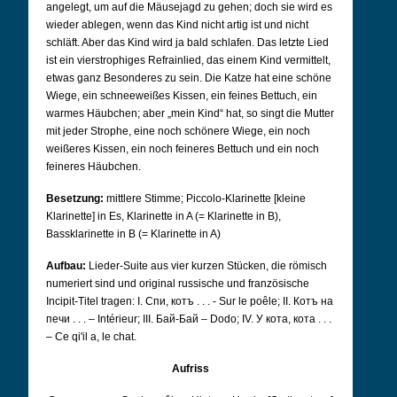
angelegt, um auf die Mäusejagd zu gehen; doch sie wird es
wieder ablegen, wenn das Kind nicht artig ist und nicht
schläft. Aber das Kind wird ja bald schlafen. Das letzte Lied
ist ein vierstrophiges Refrainlied, das einem Kind vermittelt,
etwas ganz Besonderes zu sein. Die Katze hat eine schöne
Wiege, ein schneeweißes Kissen, ein feines Bettuch, ein
warmes Häubchen; aber „mein Kind“ hat, so singt die Mutter
mit jeder Strophe, eine noch schönere Wiege, ein noch
weißeres Kissen, ein noch feineres Bettuch und ein noch
feineres Häubchen.
Besetzung:
mittlere Stimme; Piccolo-Klarinette [kleine
Klarinette] in Es, Klarinette in A (= Klarinette in B),
Bassklarinette in B (= Klarinette in A)
Aufbau:
Lieder-Suite aus vier kurzen Stücken, die römisch
numeriert sind und original russische und französische
Incipit-Titel tragen: I. Спи, котъ . . . - Sur le poêle; II. Котъ на
печи . . . – Intérieur; III. Бай-Бай – Dodo; IV. У кота, кота . . .
– Ce qi'il a, le chat.
Aufriss