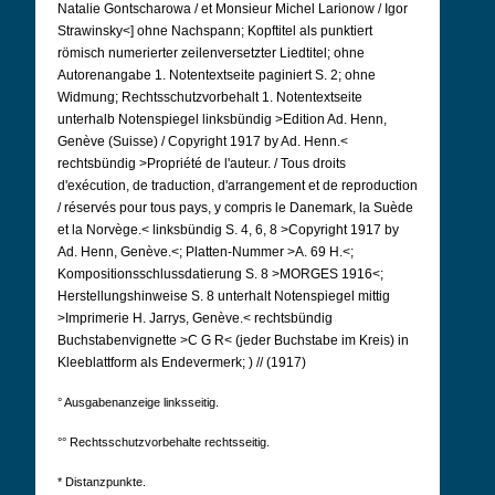
Natalie Gontscharowa / et Monsieur Michel Larionow / Igor
Strawinsky<] ohne Nachspann; Kopftitel als punktiert
römisch numerierter zeilenversetzter Liedtitel; ohne
Autorenangabe 1.
Notentextseite paginiert S. 2; ohne
Widmung; Rechtsschutzvorbehalt 1. Notentextseite
unterhalb Notenspiegel linksbündig >Edition Ad.
Henn,
Genève (Suisse) / Copyright 1917 by Ad. Henn.<
rechtsbündig >Propriété de l'auteur. / Tous droits
d'exécution, de traduction, d'arrangement et de reproduction
/ réservés pour tous pays, y compris le Danemark, la Suède
et la Norvège.< linksbündig S. 4, 6, 8 >Copyright 1917 by
Ad.
Henn, Genève.<; Platten-Nummer >A. 69 H.<;
Kompositionsschlussdatierung S. 8 >MORGES 1916<;
Herstellungshinweise S. 8 unterhalt Notenspiegel mittig
>Imprimerie H. Jarrys, Genève.< rechtsbündig
Buchstabenvignette >C G R< (jeder Buchstabe im Kreis) in
Kleeblattform als Endevermerk; ) // (1917)
° Ausgabenanzeige linksseitig.
°° Rechtsschutzvorbehalte rechtsseitig.
* Distanzpunkte.