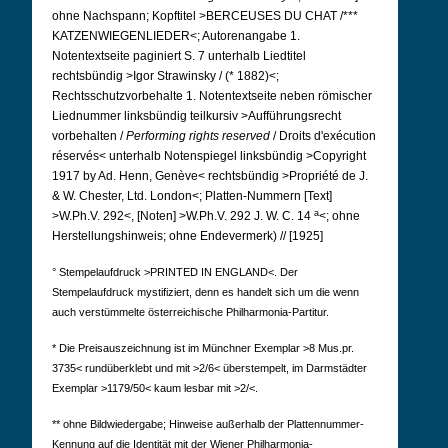
ohne Nachspann; Kopftitel >BERCEUSES DU CHAT /***
KATZENWIEGENLIEDER<; Autorenangabe 1.
Notentextseite paginiert S. 7 unterhalb Liedtitel
rechtsbündig >Igor Strawinsky / (* 1882)<;
Rechtsschutzvorbehalte 1. Notentextseite neben römischer
Liednummer linksbündig teilkursiv >Aufführungsrecht
vorbehalten /
Performing rights reserved
/ Droits d'exécution
réservés< unterhalb Notenspiegel linksbündig >Copyright
1917 by Ad. Henn, Genève< rechtsbündig >Propriété de J.
& W. Chester, Ltd. London<; Platten-Nummern [Text]
a
>W.Ph.V. 292<, [Noten] >W.Ph.V. 292 J. W. C. 14
<; ohne
Herstellungshinweis; ohne Endevermerk) // [1925]
° Stempelaufdruck >PRINTED IN ENGLAND<. Der
Stempelaufdruck mystifiziert, denn es handelt sich um die wenn
auch verstümmelte österreichische Philharmonia-Partitur.
* Die Preisauszeichnung ist im Münchner Exemplar >8 Mus.pr.
3735< rundüberklebt und mit >2/6< überstempelt, im Darmstädter
Exemplar >1179/50< kaum lesbar mit >2/<.
** ohne Bildwiedergabe; Hinweise außerhalb der Plattennummer-
Kennung auf die Identität mit der Wiener Philharmonia-