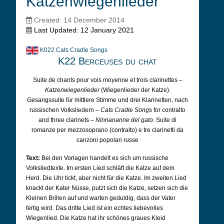
Katzenwiegenlieder
Created: 14 December 2014
Last Updated: 12 January 2021
K022 Cats Cradle Songs
K22 Berceuses du chat
Suite de chants pour vois moyenne et trois clarinettes –
Katzenwiegenlieder
(Wiegenlieder der Katze).
Gesangssuite für mittlere Stimme und drei Klarinetten, nach
russischen Volksliedern –
Cats Cradle Songs
for contralto
and three clarinets –
Ninnananne del gato.
Suite di
romanze per mezzosoprano (contralto) e tre clarinetti da
canzoni popolari russe
Text:
Bei den Vorlagen handelt es sich um russische
Volksliedtexte. Im ersten Lied schläft die Katze auf dem
Herd. Die Uhr tickt, aber nicht für die Katze. Im zweiten Lied
knackt der Kater Nüsse, putzt sich die Katze, setzen sich die
Kleinen Brillen auf und warten geduldig, dass der Vater
fertig wird. Das dritte Lied ist ein echtes liebevolles
Wiegenlied. Die Katze hat ihr schönes graues Kleid