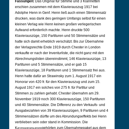
Fassungen:
Das Original für Stimme und 3 Klarinetten
erschien zusammen mit dem Klavierauszug 1917 bei
Adolphe Henn in Genf. Henn ließ auch einen Stimmensatz
drucken, was dank des geringen Umfangs selbst für einen
kleinen Verlag wie Henn keinen großen verlegerischen
Aufwand erforderlich machte. Henn druckte 500
Klavierauszüge, 150 Partituren und 50 Stimmensätze und
hatte sich damit erheblich verschätzt. Bis zur Übernahme
der Verlagsrechte Ende 1919 durch Chester in London
verkaufte er nach der Inventurliste, die nicht ganz mit den
Abrechnungslisten übereinstimmt, 146 Klavierauszüge, 13
Partituren und 5 Stimmensätze, und er gab 15
Klavierauszüge, 18 Partituren und 1 Stimmensatz frei aus.
Henn hatte dafür an Strawinsky zum 1. August 1917 ein
Honorar von 420 fr. für den Klavierauszug und zum 15.
August 1917 ein solches von 275 fr. für Partitur und
Stimmen zu zahlen gehabt. Chester übernahm am 29.
November 1919 noch 300 Klavierauszüge, 150 Partituren
und 40 Stimmensätze. Die Differenz zu den Verkaufs- und
Ausgabezahlen von 39 Klavierauszügen, 9 Partituren und 4
Stimmensätzen dürfte um des Abrundungseffekts bei Henn
verblieben sein oder stand in Kommission. Die
Katzenwiegenlieder
gehörten zum Übernahmepaket aus dem