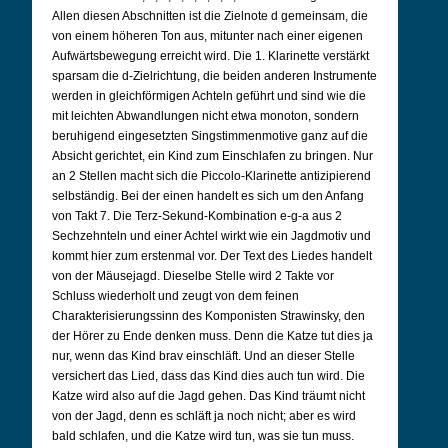
Allen diesen Abschnitten ist die Zielnote d gemeinsam, die
von einem höheren Ton aus, mitunter nach einer eigenen
Aufwärtsbewegung erreicht wird. Die 1. Klarinette verstärkt
sparsam die d-Zielrichtung, die beiden anderen Instrumente
werden in gleichförmigen Achteln geführt und sind wie die
mit leichten Abwandlungen nicht etwa monoton, sondern
beruhigend eingesetzten Singstimmenmotive ganz auf die
Absicht gerichtet, ein Kind zum Einschlafen zu bringen. Nur
an 2 Stellen macht sich die Piccolo-Klarinette antizipierend
selbständig. Bei der einen handelt es sich um den Anfang
von Takt 7. Die Terz-Sekund-Kombination e-g-a aus 2
Sechzehnteln und einer Achtel wirkt wie ein Jagdmotiv und
kommt hier zum erstenmal vor. Der Text des Liedes handelt
von der Mäusejagd. Dieselbe Stelle wird 2 Takte vor
Schluss wiederholt und zeugt von dem feinen
Charakterisierungssinn des Komponisten Strawinsky, den
der Hörer zu Ende denken muss. Denn die Katze tut dies ja
nur, wenn das Kind brav einschläft. Und an dieser Stelle
versichert das Lied, dass das Kind dies auch tun wird. Die
Katze wird also auf die Jagd gehen. Das Kind träumt nicht
von der Jagd, denn es schläft ja noch nicht; aber es wird
bald schlafen, und die Katze wird tun, was sie tun muss.