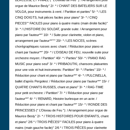
BERCEUSE ET FINALE (“ L’Oiseau de Feu ”): / Arrangement pour
orgue de Maurice Besly° 2/- * / CHANT DES BATELIERS SUR LE
VOLGA, pour instruments à vent: / Partition et parties° 5/- * / LES
CINQ DOIGTS, huit pièces faciles pour piano° 3/- * / CINQ
PIECES°° FACILES pour piano à quatre mains (main droite facile)°
3/- * / L’HISTOIRE DU SOLDAT, grande suite: / Arrangement pour
piano par l’auteur**° 10/- * / Suite pour clarinette, violon et piano,
arrangement par l’auteur**°°° 20/- * / LES NOCES, scènes
chorégraphiques russes avec chant: / Réduction pour piano et
chant par l’auteur**° 20/- * / L’OISEAU DE FEU, nouvelle suite pour
orchestre moyen: / Partition° 40/- * / Parties° 50/- * / PIANO RAG
MUSIC pour piano seul° 3/- * / PRIBAOUTKI, chansons plaisantes
pour une voix et huit instruments: Partition° 8/- * / Parties° 10/- * /
Réduction pour chant et piano par l’auteur**° 4/- * / PULCINELLA,
ballet d’après Pergolesi: / Réduction pour piano par l’auteur**° 15/- /
QUATRE CHANTS RUSSES, chant et piano° 3/- * / RAG-TIME
pour petit orchestre: / Partition° 7/- * / Réduction pour piano par
l’auteur**° 4/- * / RENARD, Histoire burlesque en un acte: /
Réduction pour piano et chant par l’auteur**° 15/- * / RONDE DES
PRINCESSES (“ L’Oiseau de Feu ”): / Arrangement pour orgue de
Maurice Besly° 2/- * / TROIS HISTOIRES POUR ENFANTS, chant
et piano° 2/6 * / TROIS PIÈCES°° FACILES pour piano à quatre
mains (main gauche facile)° 2/6 * / TROIS PIÈCES pour clarinette