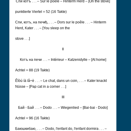
Cпи котъ . . . – Sur le poêle – Hinterm Herd – [On the stove]
punktierte Viertel = 52 (16 Takte)
Cпи, котъ, на печкђ, . . .
–
Dors sur le poêle
. . .
– Hinterm
Herd, Kater . . .
–
[You sleep on the
stove . . .]
II
Котъ на печи . . .
– Intérieur – Katzenidylle – [At home]
Achtel = 88 (19 Takte)
Êîòú íà ïå÷è . .
. – Le chat, dans un coin, . . . – Kater knackt
Nüsse – [Pap cat in a corner . . .]
III
Бай - Бай . . . – Dodo . . . – Wiegenlied – [Bai-bai - Dodo]
Achtel = 96 (16 Takte)
Баюшкибаю, . . . – Dodo, l'enfant do, l'enfant dormira
. . .
–