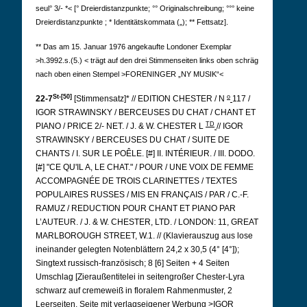
seul° 3/- *< [° Dreierdistanzpunkte; °° Originalschreibung; °°° keine
Dreierdistanzpunkte ; * Identitätskommata („); ** Fettsatz].
**
Das am 15.
Januar 1976 angekaufte Londoner Exemplar
>h.3992.s.(5.)
< trägt auf den drei Stimmenseiten links oben schräg
nach oben einen Stempel >FORENINGER „NY MUSIK“<
St-[50]
o
22-7
[Stimmensatz]* // EDITION CHESTER / N
117 /
IGOR STRAWINSKY / BERCEUSES DU CHAT / CHANT ET
TD
PIANO / PRICE 2/- NET. / J. & W. CHESTER L
// IGOR
STRAWINSKY / BERCEUSES DU CHAT / SUITE DE
CHANTS / I. SUR LE POÊLE. [#] II. INTÉRIEUR. / III. DODO.
[#] "CE QU'IL A, LE CHAT." / POUR / UNE VOIX DE FEMME
ACCOMPAGNÉE DE TROIS CLARINETTES / TEXTES
POPULAIRES RUSSES / MIS EN FRANÇAIS / PAR / C.-F.
RAMUZ / REDUCTION POUR CHANT ET PIANO PAR
L’AUTEUR. / J. & W. CHESTER, LTD. / LONDON: 11, GREAT
MARLBOROUGH STREET, W.1. // (Klavierauszug aus lose
ineinander gelegten Notenblättern 24,2 x 30,5 (4° [4°]);
Singtext russisch-französisch; 8 [6] Seiten + 4 Seiten
Umschlag [Zieraußentitelei in seitengroßer Chester-Lyra
schwarz auf cremeweiß in floralem Rahmenmuster, 2
Leerseiten, Seite mit verlagseigener Werbung >IGOR