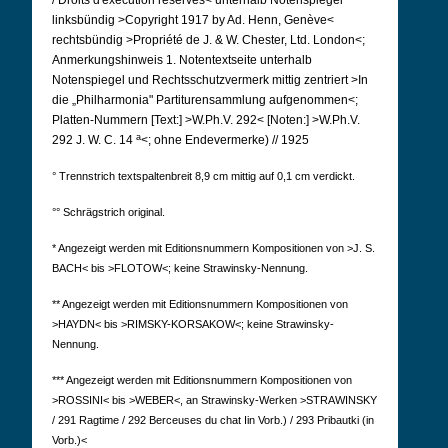
/ Droits d'exécution réservés< unterhalb Notenspiegel
linksbündig >Copyright 1917 by Ad. Henn, Genève<
rechtsbündig >Propriété de J. & W. Chester, Ltd. London<;
Anmerkungshinweis 1. Notentextseite unterhalb
Notenspiegel und Rechtsschutzvermerk mittig zentriert >In
die „Philharmonia" Partiturensammlung aufgenommen<;
Platten-Nummern [Text:] >W.Ph.V. 292< [Noten:] >W.Ph.V.
a
292 J. W. C. 14
<; ohne Endevermerke) // 1925
° Trennstrich textspaltenbreit 8,9 cm mittig auf 0,1 cm verdickt.
°° Schrägstrich original.
* Angezeigt werden mit Editionsnummern Kompositionen von >J. S.
BACH< bis >FLOTOW<; keine Strawinsky-Nennung.
** Angezeigt werden mit Editionsnummern Kompositionen von
>HAYDN< bis >RIMSKY-KORSAKOW<; keine Strawinsky-
Nennung.
*** Angezeigt werden mit Editionsnummern Kompositionen von
>ROSSINI< bis >WEBER<, an Strawinsky-Werken >STRAWINSKY
/ 291 Ragtime / 292 Berceuses du chat Iin Vorb.) / 293 Pribautki (in
Vorb.)<