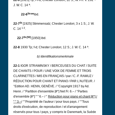
22-6
[1925] Tp; r-f-d; Chester London; 12 S.; W. Ph. V. 292 +
a
J. W. C. 14
.
Straw
22-6
ibd.
St
22-7
[1925] Stimmensatz; Chester London; 3 x 1 S.; J. W.
1-3
C. 14
.
St-[50]
22-7
[1950] ibd.
a
22-8
1930 Tp; f-d; Chester London; 12 S.; J. W. C. 14
.
b) Identifikationsmerkmale
22-1
IGOR STRAWINSKY / BERCEUSES DU CHAT / SUITE
DE CHANTS / POUR / UNE VOIX DE FEMME ET TROIS
CLARINETTES / MIS EN FRANÇAIS / par / C.-F. RAMUZ /
RÉDUCTION POUR CHANT ET PIANO / PAR L'AUTEUR. /
°Edition AD. HENN, GENÈVE. / °Copyright 1917 by Ad.
Henn. / °Partition d'ensemble [#*] Net Fr. 6.– / °Parties
d'ensemble [#*] " " 6.– / °
Réduction pour piano et chant [#*] /
" " 3.–
/ °°Propriété de l'auteur / pour tous pays. / °°Tous
droits d'exécution, de reproduction / et d'arrangement
réservés pour tous / pays, y compris le Danemark, la Suède