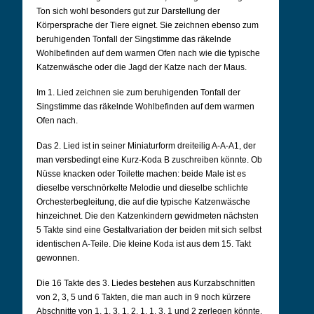
Ton sich wohl besonders gut zur Darstellung der
Körpersprache der Tiere eignet. Sie zeichnen ebenso zum
beruhigenden Tonfall der Singstimme das räkelnde
Wohlbefinden auf dem warmen Ofen nach wie die typische
Katzenwäsche oder die Jagd der Katze nach der Maus.
Im 1. Lied zeichnen sie zum beruhigenden Tonfall der
Singstimme das räkelnde Wohlbefinden auf dem warmen
Ofen nach.
Das 2. Lied ist in seiner Miniaturform dreiteilig A-A-A1, der
man versbedingt eine Kurz-Koda B zuschreiben könnte. Ob
Nüsse knacken oder Toilette machen: beide Male ist es
dieselbe verschnörkelte Melodie und dieselbe schlichte
Orchesterbegleitung, die auf die typische Katzenwäsche
hinzeichnet. Die den Katzenkindern gewidmeten nächsten
5 Takte sind eine Gestaltvariation der beiden mit sich selbst
identischen A-Teile. Die kleine Koda ist aus dem 15. Takt
gewonnen.
Die 16 Takte des 3. Liedes bestehen aus Kurzabschnitten
von 2, 3, 5 und 6 Takten, die man auch in 9 noch kürzere
Abschnitte von 1, 1, 3, 1, 2, 1, 1, 3, 1 und 2 zerlegen könnte.