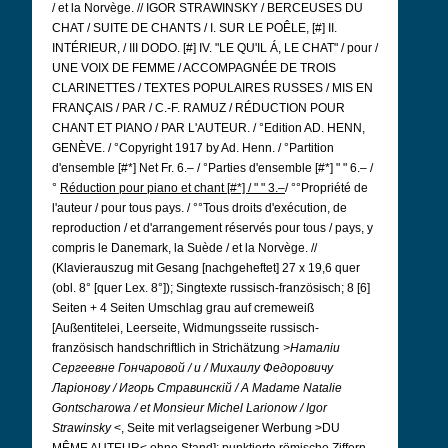
/ et la Norvège. // IGOR STRAWINSKY / BERCEUSES DU
CHAT / SUITE DE CHANTS / I. SUR LE POÊLE, [#] II.
INTÉRIEUR, / III DODO. [#] IV. "LE QU'IL Á, LE CHAT" / pour /
UNE VOIX DE FEMME / ACCOMPAGNÉE DE TROIS
CLARINETTES / TEXTES POPULAIRES RUSSES / MIS EN
FRANÇAIS / PAR / C.-F. RAMUZ / RÉDUCTION POUR
CHANT ET PIANO / PAR L'AUTEUR. / °Edition AD. HENN,
GENÈVE. / °Copyright 1917 by Ad. Henn. / °Partition
d'ensemble [#*] Net Fr. 6.– / °Parties d'ensemble [#*] " " 6.– /
°
Réduction pour piano et chant [#*] / " " 3.–
/ °°Propriété de
l'auteur / pour tous pays. / °°Tous droits d'exécution, de
reproduction / et d'arrangement réservés pour tous / pays, y
compris le Danemark, la Suède / et la Norvège. //
(Klavierauszug mit Gesang [nachgeheftet] 27 x 19,6 quer
(obl. 8° [quer Lex. 8°]); Singtexte russisch-französisch; 8 [6]
Seiten + 4 Seiten Umschlag grau auf cremeweiß
[Außentitelei, Leerseite, Widmungsseite russisch-
französisch handschriftlich in Strichätzung
>Наталiи
Сергеевне Гончаровой / и / Михаилу Федоровичу
Ларiонову / Игорь Стравинскiй /
A Madame Natalie
Gontscharowa / et Monsieur Michel Larionow / Igor
Strawinsky
<, Seite mit verlagseigener Werbung >DU