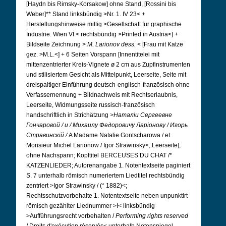
[Haydn bis Rimsky-Korsakow] ohne Stand, [Rossini bis
Weber]** Stand linksbündig >Nr. 1. IV 23< +
Herstellungshinweise mittig >Gesellschaft für graphische
Industrie. Wien VI.< rechtsbündig >Printed in Austria<] +
Bildseite Zeichnung >
M. Larionov dess.
< [Frau mit Katze
gez. >M.L.<] + 6 Seiten Vorspann [Innentitelei mit
mittenzentrierter Kreis-Vignete ø 2 cm aus Zupfinstrumenten
und stilisiertem Gesicht als Mittelpunkt, Leerseite, Seite mit
dreispaltiger Einführung deutsch-englisch-französisch ohne
Verfassernennung + Bildnachweis mit Rechtserlaubnis,
Leerseite, Widmungsseite russisch-französisch
handschriftlich in Strichätzung
>Наталiи Сергеевне
Гончаровой / и / Михаилу Федоровичу Ларiонову / Игорь
Стравинскiй /
A Madame Natalie Gontscharowa / et
Monsieur Michel Larionow / Igor Strawinsky<, Leerseite];
ohne Nachspann; Kopftitel BERCEUSES DU CHAT /*
KATZENLIEDER; Autorenangabe 1. Notentextseite paginiert
S. 7 unterhalb römisch numeriertem Liedtitel rechtsbündig
zentriert >Igor Strawinsky / (* 1882)<;
Rechtsschutzvorbehalte 1. Notentextseite neben unpunktirt
römisch gezählter Liednummer >I< linksbündig
>Aufführungsrecht vorbehalten /
Performing rights reserved