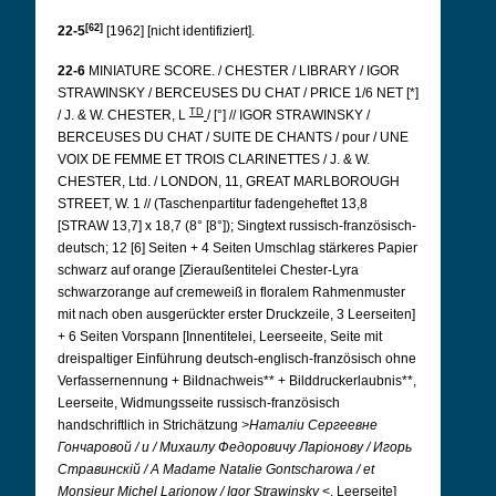
[62]
22-5
[1962] [nicht identifiziert].
22-6
MINIATURE SCORE. / CHESTER / LIBRARY / IGOR
STRAWINSKY / BERCEUSES DU CHAT / PRICE 1/6 NET [*]
TD
/ J. & W. CHESTER, L
/ [°] // IGOR STRAWINSKY /
BERCEUSES DU CHAT / SUITE DE CHANTS / pour / UNE
VOIX DE FEMME ET TROIS CLARINETTES / J. & W.
CHESTER, Ltd. / LONDON, 11, GREAT MARLBOROUGH
STREET, W. 1 // (Taschenpartitur fadengeheftet 13,8
[STRAW 13,7] x 18,7 (8° [8°]); Singtext russisch-französisch-
deutsch; 12 [6] Seiten + 4 Seiten Umschlag stärkeres Papier
schwarz auf orange [Zieraußentitelei Chester-Lyra
schwarzorange auf cremeweiß in floralem Rahmenmuster
mit nach oben ausgerückter erster Druckzeile, 3 Leerseiten]
+ 6 Seiten Vorspann [Innentitelei, Leerseeite, Seite mit
dreispaltiger Einführung deutsch-englisch-französisch ohne
Verfassernennung + Bildnachweis** + Bilddruckerlaubnis**,
Leerseite, Widmungsseite russisch-französisch
handschriftlich in Strichätzung
>Наталiи Сергеевне
Гончаровой / и / Михаилу Федоровичу Ларiонову / Игорь
Стравинскiй /
A Madame Natalie Gontscharowa / et
Monsieur Michel Larionow / Igor Strawinsky
<, Leerseite]