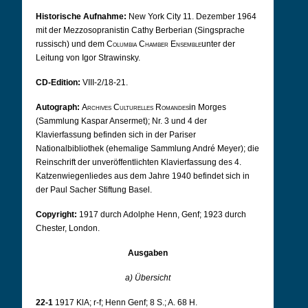
Historische Aufnahme:
New York City 11.
Dezember 1964
mit der Mezzosopranistin Cathy Berberian (Singsprache
russisch) und dem
Columbia Chamber Ensemble
unter der
Leitung von Igor Strawinsky.
CD-Edition:
VIII-2/18-21.
Autograph:
Archives Culturelles Romandes
in Morges
(Sammlung Kaspar Ansermet); Nr. 3 und 4 der
Klavierfassung befinden sich in der Pariser
Nationalbibliothek (ehemalige Sammlung André Meyer); die
Reinschrift der unveröffentlichten Klavierfassung des 4.
Katzenwiegenliedes aus dem Jahre 1940 befindet sich in
der Paul Sacher Stiftung Basel.
Copyright:
1917 durch Adolphe Henn, Genf; 1923 durch
Chester, London.
Ausgaben
a) Übersicht
22-1
1917 KlA; r-f; Henn Genf; 8 S.; A. 68 H.