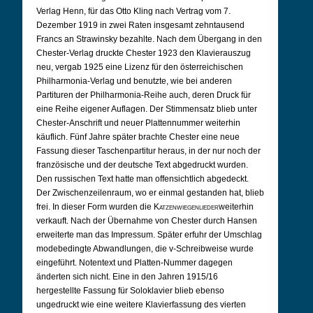
Verlag Henn, für das Otto Kling nach Vertrag vom 7.
Dezember 1919 in zwei Raten insgesamt zehntausend
Francs an Strawinsky bezahlte. Nach dem Übergang in den
Chester-Verlag druckte Chester 1923 den Klavierauszug
neu, vergab 1925 eine Lizenz für den österreichischen
Philharmonia-Verlag und benutzte, wie bei anderen
Partituren der Philharmonia-Reihe auch, deren Druck für
eine Reihe eigener Auflagen. Der Stimmensatz blieb unter
Chester-Anschrift und neuer Plattennummer weiterhin
käuflich. Fünf Jahre später brachte Chester eine neue
Fassung dieser Taschenpartitur heraus, in der nur noch der
französische und der deutsche Text abgedruckt wurden.
Den russischen Text hatte man offensichtlich abgedeckt.
Der Zwischenzeilenraum, wo er einmal gestanden hat, blieb
frei. In dieser Form wurden die
Katzenwiegenlieder
weiterhin
verkauft. Nach der Übernahme von Chester durch Hansen
erweiterte man das Impressum. Später erfuhr der Umschlag
modebedingte Abwandlungen, die v-Schreibweise wurde
eingeführt. Notentext und Platten-Nummer dagegen
änderten sich nicht. Eine in den Jahren 1915/16
hergestellte Fassung für Soloklavier blieb ebenso
ungedruckt wie eine weitere Klavierfassung des vierten