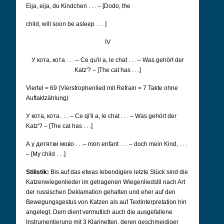
Eija, eija, du Kindchen . . . – [Dodo, the
child, will soon be asleep . . . ]
IV
У кота, кота . . .
– Ce qu'il a, le chat . . . – Was gehört der
Katz'? – [The cat has . . .]
Viertel = 69 (Vierstrophenlied mit Refrain = 7 Takte ohne
Auftaktzählung)
У кота, кота . . .
–
Ce qi'il a, le chat . . . – Was gehört der
Katz'? – [The cat has . . .]
А у дитятки мово . . .
– mon enfant . . . – doch mein Kind, . . .
– [My child . . .]
Stilistik:
Bis auf das etwas lebendigere letzte Stück sind die
Katzenwiegenlieder im getragenen Wiegenliedstil nach Art
der russischen Deklamation gehalten und eher auf den
Bewegungsgestus von Katzen als auf Textinterpretation hin
angelegt. Dem dient vermutlich auch die ausgefallene
Instrumentierung mit 3 Klarinetten, deren geschmeidiger