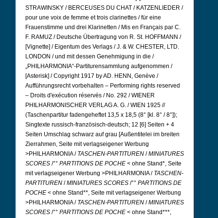
STRAWINSKY / BERCEUSES DU CHAT / KATZENLIEDER /
pour une voix de femme et trois clarinettes / für eine
Frauenstimme und drei Klarinetten / Mis en Français par C.
F. RAMUZ / Deutsche Übertragung von R. St. HOFFMANN /
[Vignette] / Eigentum des Verlags / J. & W. CHESTER, LTD.
LONDON / und mit dessen Genehmigung in die /
„PHILHARMONIA“-Partiturensammlung aufgenommen /
[Asterisk] / Copyright 1917 by AD. HENN, Genève /
Aufführungsrecht vorbehalten – Performing rights reserved
– Droits d'exécution réservés / No. 292 / WIENER
PHILHARMONISCHER VERLAG A. G. / WIEN 1925 //
(Taschenpartitur fadengeheftet 13,5 x 18,5 (8° [kl. 8° / 8°]);
Singtexte russisch-französisch-deutsch; 12 [6] Seiten + 4
Seiten Umschlag schwarz auf grau [Außentitelei im breiten
Zierrahmen, Seite mit verlagseigener Werbung
>PHILHARMONIA /
TASCHEN-PARTITUREN
/
MINIATURES
SCORES
/°°
PARTITIONS DE POCHE
< ohne Stand*, Seite
mit verlagseigener Werbung >PHILHARMONIA /
TASCHEN-
PARTITUREN
/
MINIATURES SCORES
/°°
PARTITIONS DE
POCHE
< ohne Stand**, Seite mit verlagseigener Werbung
>PHILHARMONIA /
TASCHEN-PARTITUREN
/
MINIATURES
SCORES
/°°
PARTITIONS DE POCHE
< ohne Stand***,