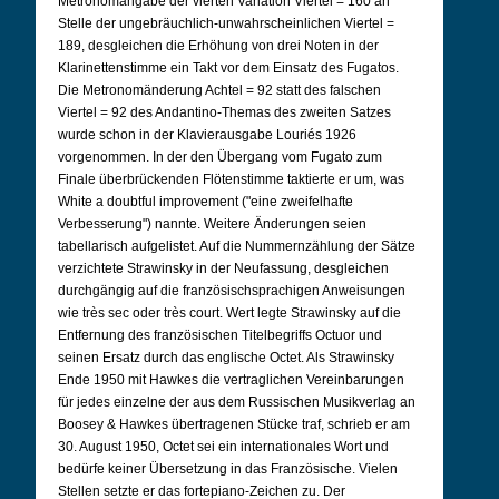
Metronomangabe der vierten Variation Viertel = 160 an
Stelle der ungebräuchlich-unwahrscheinlichen Viertel =
189, desgleichen die Erhöhung von drei Noten in der
Klarinettenstimme ein Takt vor dem Einsatz des Fugatos.
Die Metronomänderung Achtel = 92 statt des falschen
Viertel = 92 des Andantino-Themas des zweiten Satzes
wurde schon in der Klavierausgabe Louriés 1926
vorgenommen. In der den Übergang vom Fugato zum
Finale überbrückenden Flötenstimme taktierte er um, was
White a doubtful improvement ("eine zweifelhafte
Verbesserung") nannte. Weitere Änderungen seien
tabellarisch aufgelistet. Auf die Nummernzählung der Sätze
verzichtete Strawinsky in der Neufassung, desgleichen
durchgängig auf die französischsprachigen Anweisungen
wie très sec oder très court. Wert legte Strawinsky auf die
Entfernung des französischen Titelbegriffs Octuor und
seinen Ersatz durch das englische Octet. Als Strawinsky
Ende 1950 mit Hawkes die vertraglichen Vereinbarungen
für jedes einzelne der aus dem Russischen Musikverlag an
Boosey & Hawkes übertragenen Stücke traf, schrieb er am
30. August 1950, Octet sei ein internationales Wort und
bedürfe keiner Übersetzung in das Französische. Vielen
Stellen setzte er das fortepiano-Zeichen zu. Der