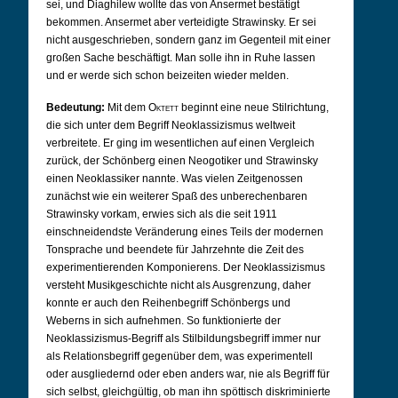
sei, und Diaghilew wollte das von Ansermet bestätigt
bekommen. Ansermet aber verteidigte Strawinsky. Er sei
nicht ausgeschrieben, sondern ganz im Gegenteil mit einer
großen Sache beschäftigt. Man solle ihn in Ruhe lassen
und er werde sich schon beizeiten wieder melden.
Bedeutung:
Mit dem
Oktett
beginnt eine neue Stilrichtung,
die sich unter dem Begriff Neoklassizismus weltweit
verbreitete. Er ging im wesentlichen auf einen Vergleich
zurück, der Schönberg einen Neogotiker und Strawinsky
einen Neoklassiker nannte. Was vielen Zeitgenossen
zunächst wie ein weiterer Spaß des unberechenbaren
Strawinsky vorkam, erwies sich als die seit 1911
einschneidendste Veränderung eines Teils der modernen
Tonsprache und beendete für Jahrzehnte die Zeit des
experimentierenden Komponierens. Der Neoklassizismus
versteht Musikgeschichte nicht als Ausgrenzung, daher
konnte er auch den Reihenbegriff Schönbergs und
Weberns in sich aufnehmen. So funktionierte der
Neoklassizismus-Begriff als Stilbildungsbegriff immer nur
als Relationsbegriff gegenüber dem, was experimentell
oder ausgliedernd oder eben anders war, nie als Begriff für
sich selbst, gleichgültig, ob man ihn spöttisch diskriminierte