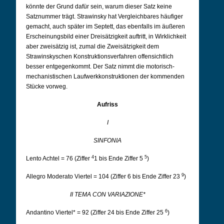
könnte der Grund dafür sein, warum dieser Satz keine
Satznummer trägt. Strawinsky hat Vergleichbares häufiger
gemacht, auch später im Septett, das ebenfalls im äußeren
Erscheinungsbild einer Dreisätzigkeit auftritt, in Wirklichkeit
aber zweisätzig ist, zumal die Zweisätzigkeit dem
Strawinskyschen Konstruktionsverfahren offensichtlich
besser entgegenkommt. Der Satz nimmt die motorisch-
mechanistischen Laufwerkkonstruktionen der kommenden
Stücke vorweg.
Aufriss
I
SINFONIA
4
5
Lento Achtel = 76 (Ziffer
1 bis Ende Ziffer 5
)
9
Allegro Moderato Viertel = 104 (Ziffer 6 bis Ende Ziffer 23
)
II TEMA CON VARIAZIONE*
6
Andantino Viertel* = 92 (Ziffer 24 bis Ende Ziffer 25
)