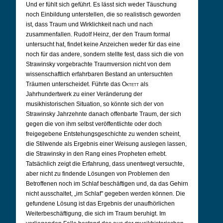
Und er fühlt sich geführt. Es lässt sich weder Täuschung
noch Einbildung unterstellen, die so realistisch geworden
ist, dass Traum und Wirklichkeit nach und nach
zusammenfallen. Rudolf Heinz, der den Traum formal
untersucht hat, findet keine Anzeichen weder für das eine
noch für das andere, sondern stellte fest, dass sich die von
Strawinsky vorgebrachte Traumversion nicht von dem
wissenschaftlich erfahrbaren Bestand an untersuchten
Träumen unterscheidet. Führte das
Oktett
als
Jahrhundertwerk zu einer Veränderung der
musikhistorischen Situation, so könnte sich der von
Strawinsky Jahrzehnte danach offenbarte Traum, der sich
gegen die von ihm selbst veröffentlichte oder doch
freigegebene Entstehungsgeschichte zu wenden scheint,
die Stilwende als Ergebnis einer Weisung auslegen lassen,
die Strawinsky in den Rang eines Propheten erhebt.
Tatsächlich zeigt die Erfahrung, dass unentwegt versuchte,
aber nicht zu findende Lösungen von Problemen den
Betroffenen noch im Schlaf beschäftigen und, da das Gehirn
nicht ausschaltet, „im Schlaf" gegeben werden können. Die
gefundene Lösung ist das Ergebnis der unaufhörlichen
Weiterbeschäftigung, die sich im Traum beruhigt. Im