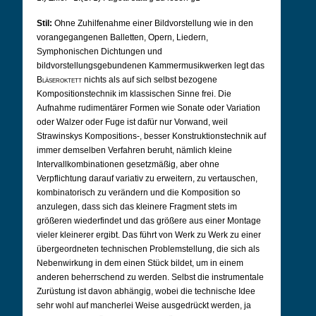
Stil:
Ohne Zuhilfenahme einer Bildvorstellung wie in den
vorangegangenen Balletten, Opern, Liedern,
Symphonischen Dichtungen und
bildvorstellungsgebundenen Kammermusikwerken legt das
Bläseroktett
nichts als auf sich selbst bezogene
Kompositionstechnik im klassischen Sinne frei. Die
Aufnahme rudimentärer Formen wie Sonate oder Variation
oder Walzer oder Fuge ist dafür nur Vorwand, weil
Strawinskys Kompositions-, besser Konstruktionstechnik auf
immer demselben Verfahren beruht, nämlich kleine
Intervallkombinationen gesetzmäßig, aber ohne
Verpflichtung darauf variativ zu erweitern, zu vertauschen,
kombinatorisch zu verändern und die Komposition so
anzulegen, dass sich das kleinere Fragment stets im
größeren wiederfindet und das größere aus einer Montage
vieler kleinerer ergibt. Das führt von Werk zu Werk zu einer
übergeordneten technischen Problemstellung, die sich als
Nebenwirkung in dem einen Stück bildet, um in einem
anderen beherrschend zu werden. Selbst die instrumentale
Zurüstung ist davon abhängig, wobei die technische Idee
sehr wohl auf mancherlei Weise ausgedrückt werden, ja