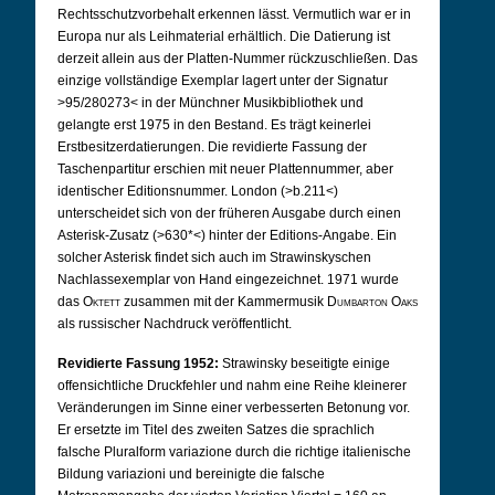
Rechtsschutzvorbehalt erkennen lässt. Vermutlich war er in
Europa nur als Leihmaterial erhältlich. Die Datierung ist
derzeit allein aus der Platten-Nummer rückzuschließen. Das
einzige vollständige Exemplar lagert unter der Signatur
>95/280273< in der Münchner Musikbibliothek und
gelangte erst 1975 in den Bestand. Es trägt keinerlei
Erstbesitzerdatierungen. Die revidierte Fassung der
Taschenpartitur erschien mit neuer Plattennummer, aber
identischer Editionsnummer. London (>b.211<)
unterscheidet sich von der früheren Ausgabe durch einen
Asterisk-Zusatz (>630*<) hinter der Editions-Angabe. Ein
solcher Asterisk findet sich auch im Strawinskyschen
Nachlassexemplar von Hand eingezeichnet. 1971 wurde
das
Oktett
zusammen mit der Kammermusik
Dumbarton Oaks
als russischer Nachdruck veröffentlicht.
Revidierte Fassung 1952:
Strawinsky beseitigte einige
offensichtliche Druckfehler und nahm eine Reihe kleinerer
Veränderungen im Sinne einer verbesserten Betonung vor.
Er ersetzte im Titel des zweiten Satzes die sprachlich
falsche Pluralform variazione durch die richtige italienische
Bildung variazioni und bereinigte die falsche