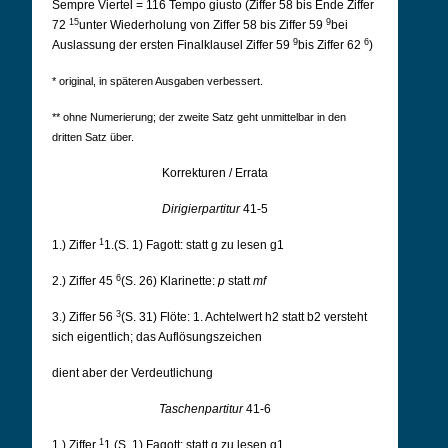
Sempre Viertel = 116 Tempo giusto (Ziffer 58 bis Ende Ziffer
15
9
72
unter Wiederholung von Ziffer 58 bis Ziffer 59
bei
9
6
Auslassung der ersten Finalklausel Ziffer 59
bis Ziffer 62
)
* original, in späteren Ausgaben verbessert.
** ohne Numerierung; der zweite Satz geht unmittelbar in den
dritten Satz über.
Korrekturen / Errata
Dirigierpartitur
41-5
1
1.) Ziffer
1.(S. 1) Fagott: statt g zu lesen g1
6
2.) Ziffer 45
(S. 26) Klarinette:
p
statt
mf
3
3.) Ziffer 56
(S. 31) Flöte: 1. Achtelwert h2 statt b2 versteht
sich eigentlich; das Auflösungszeichen
dient aber der Verdeutlichung
Taschenpartitur
41-6
1
1.) Ziffer
1.(S. 1) Fagott: statt g zu lesen g1