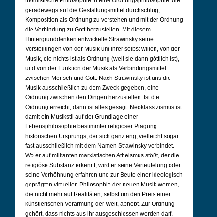
thomistische Philosophie in eine Ordnungsphilosophie, die
geradewegs auf die Gestaltungsmittel durchschlug,
Komposition als Ordnung zu verstehen und mit der Ordnung
die Verbindung zu Gott herzustellen. Mit diesem
Hintergrunddenken entwickelte Strawinsky seine
Vorstellungen von der Musik um ihrer selbst willen, von der
Musik, die nichts ist als Ordnung (weil sie dann göttlich ist),
und von der Funktion der Musik als Verbindungsmittel
zwischen Mensch und Gott. Nach Strawinsky ist uns die
Musik ausschließlich zu dem Zweck gegeben, eine
Ordnung zwischen den Dingen herzustellen. Ist die
Ordnung erreicht, dann ist alles gesagt. Neoklassizismus ist
damit ein Musikstil auf der Grundlage einer
Lebensphilosophie bestimmter religiöser Prägung
historischen Ursprungs, der sich ganz eng, vielleicht sogar
fast ausschließlich mit dem Namen Strawinsky verbindet.
Wo er auf militanten marxistischen Atheismus stößt, der die
religiöse Substanz erkennt, wird er seine Verteufelung oder
seine Verhöhnung erfahren und zur Beute einer ideologisch
geprägten virtuellen Philosophie der neuen Musik werden,
die nicht mehr auf Realitäten, selbst um den Preis einer
künstlerischen Verarmung der Welt, abhebt. Zur Ordnung
gehört, dass nichts aus ihr ausgeschlossen werden darf.