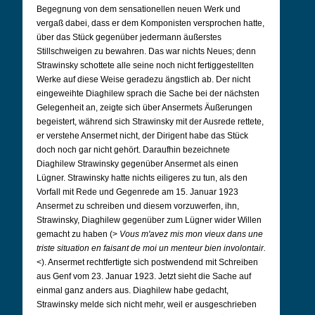
Begegnung von dem sensationellen neuen Werk und
vergaß dabei, dass er dem Komponisten versprochen hatte,
über das Stück gegenüber jedermann äußerstes
Stillschweigen zu bewahren. Das war nichts Neues; denn
Strawinsky schottete alle seine noch nicht fertiggestellten
Werke auf diese Weise geradezu ängstlich ab. Der nicht
eingeweihte Diaghilew sprach die Sache bei der nächsten
Gelegenheit an, zeigte sich über Ansermets Äußerungen
begeistert, während sich Strawinsky mit der Ausrede rettete,
er verstehe Ansermet nicht, der Dirigent habe das Stück
doch noch gar nicht gehört. Daraufhin bezeichnete
Diaghilew Strawinsky gegenüber Ansermet als einen
Lügner. Strawinsky hatte nichts eiligeres zu tun, als den
Vorfall mit Rede und Gegenrede am 15. Januar 1923
Ansermet zu schreiben und diesem vorzuwerfen, ihn,
Strawinsky, Diaghilew gegenüber zum Lügner wider Willen
gemacht zu haben (>
Vous m'avez mis mon vieux dans une
triste situation en faisant de moi un menteur bien involontair.
<). Ansermet rechtfertigte sich postwendend mit Schreiben
aus Genf vom 23. Januar 1923. Jetzt sieht die Sache auf
einmal ganz anders aus. Diaghilew habe gedacht,
Strawinsky melde sich nicht mehr, weil er ausgeschrieben