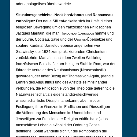
oder apologetisch überbewertete.
Situationsgeschichte. Neoklassizismus und Renouveau
catholique:
Der neue Stil entwickelte sich im Umfeld einer
religiösen Bewegung um den französischen Philosophen
Jacques Maritain, die man
Renouveau Catholique
nannte und
der Lourié, Cocteau, Satie und der
Oedipus
-Übersetzer und
spätere Kardinal Danièlou ebenso angehörten wie
Strawinsky, der 1924 zum praktizierenden Christentum
zurückkehrte. Maritain, nach dem Zweiten Weltkrieg
französischer Botschafter am Heiligen Stuhl in Rom, war der
führende Vertreter des Neuthomismus (Neuscholastik)
geworden, der unter Bezug auf Thomas von Aquin, (der die
Lehren des Augustinus und des Aristoteles miteinander
verbunden, die Philosophie von der Theologie getrennt, die
Naturwissenschaft als eigenständig-gleichwertige
wissenschaftliche Disziplin anerkannt, aber mit der
Festlegung ihrer Grenzen im Endlichen und Diesseitigen
die Vollendung des Menschen im Unendlichen und
Jenseitigen zur Funktion der Religion erklärt hatte,) das
menschliche Leben als Abbild der Ordnung Gottes
definierte. Somit wandelte sich für die Komponisten die