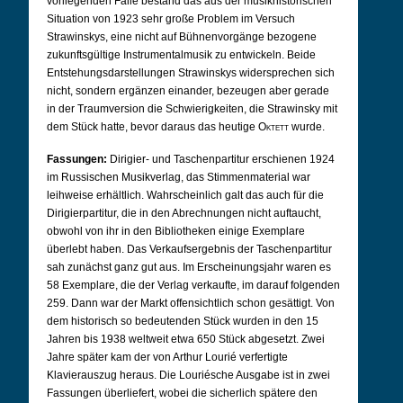
vorliegenden Falle bestand das aus der musikhistorischen
Situation von 1923 sehr große Problem im Versuch
Strawinskys, eine nicht auf Bühnenvorgänge bezogene
zukunftsgültige Instrumentalmusik zu entwickeln. Beide
Entstehungsdarstellungen Strawinskys widersprechen sich
nicht, sondern ergänzen einander, bezeugen aber gerade
in der Traumversion die Schwierigkeiten, die Strawinsky mit
dem Stück hatte, bevor daraus das heutige
Oktett
wurde.
Fassungen:
Dirigier- und Taschenpartitur erschienen 1924
im Russischen Musikverlag, das Stimmenmaterial war
leihweise erhältlich. Wahrscheinlich galt das auch für die
Dirigierpartitur, die in den Abrechnungen nicht auftaucht,
obwohl von ihr in den Bibliotheken einige Exemplare
überlebt haben. Das Verkaufsergebnis der Taschenpartitur
sah zunächst ganz gut aus. Im Erscheinungsjahr waren es
58 Exemplare, die der Verlag verkaufte, im darauf folgenden
259. Dann war der Markt offensichtlich schon gesättigt. Von
dem historisch so bedeutenden Stück wurden in den 15
Jahren bis 1938 weltweit etwa 650 Stück abgesetzt. Zwei
Jahre später kam der von Arthur Lourié verfertigte
Klavierauszug heraus.
Die Louriésche Ausgabe ist in zwei
Fassungen überliefert, wobei die sicherlich spätere den