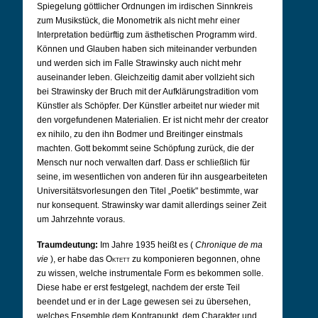
Spiegelung göttlicher Ordnungen im irdischen Sinnkreis
zum Musikstück, die Monometrik als nicht mehr einer
Interpretation bedürftig zum ästhetischen Programm wird.
Können und Glauben haben sich miteinander verbunden
und werden sich im Falle Strawinsky auch nicht mehr
auseinander leben. Gleichzeitig damit aber vollzieht sich
bei Strawinsky der Bruch mit der Aufklärungstradition vom
Künstler als Schöpfer. Der Künstler arbeitet nur wieder mit
den vorgefundenen Materialien. Er ist nicht mehr der creator
ex nihilo, zu den ihn Bodmer und Breitinger einstmals
machten. Gott bekommt seine Schöpfung zurück, die der
Mensch nur noch verwalten darf. Dass er schließlich für
seine, im wesentlichen von anderen für ihn ausgearbeiteten
Universitätsvorlesungen den Titel „Poetik" bestimmte, war
nur konsequent. Strawinsky war damit allerdings seiner Zeit
um Jahrzehnte voraus.
Traumdeutung:
Im Jahre 1935 heißt es (
Chronique de ma
vie
), er habe das
Oktett
zu komponieren begonnen, ohne
zu wissen, welche instrumentale Form es bekommen solle.
Diese habe er erst festgelegt, nachdem der erste Teil
beendet und er in der Lage gewesen sei zu übersehen,
welches Ensemble dem Kontrapunkt, dem Charakter und