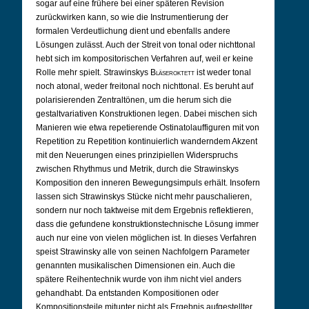
sogar auf eine frühere bei einer späteren Revision
zurückwirken kann, so wie die Instrumentierung der
formalen Verdeutlichung dient und ebenfalls andere
Lösungen zulässt. Auch der Streit von tonal oder nichttonal
hebt sich im kompositorischen Verfahren auf, weil er keine
Rolle mehr spielt. Strawinskys
Bläseroktett
ist weder tonal
noch atonal, weder freitonal noch nichttonal. Es beruht auf
polarisierenden Zentraltönen, um die herum sich die
gestaltvariativen Konstruktionen legen. Dabei mischen sich
Manieren wie etwa repetierende Ostinatolauffiguren mit von
Repetition zu Repetition kontinuierlich wanderndem Akzent
mit den Neuerungen eines prinzipiellen Widerspruchs
zwischen Rhythmus und Metrik, durch die Strawinskys
Komposition den inneren Bewegungsimpuls erhält. Insofern
lassen sich Strawinskys Stücke nicht mehr pauschalieren,
sondern nur noch taktweise mit dem Ergebnis reflektieren,
dass die gefundene konstruktionstechnische Lösung immer
auch nur eine von vielen möglichen ist. In dieses Verfahren
speist Strawinsky alle von seinen Nachfolgern Parameter
genannten musikalischen Dimensionen ein. Auch die
spätere Reihentechnik wurde von ihm nicht viel anders
gehandhabt. Da entstanden Kompositionen oder
Kompositionsteile mitunter nicht als Ergebnis aufgestellter