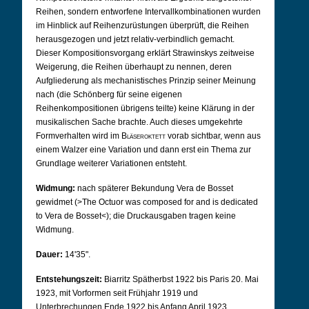
Reihen, sondern entworfene Intervallkombinationen wurden
im Hinblick auf Reihenzurüstungen überprüft, die Reihen
herausgezogen und jetzt relativ-verbindlich gemacht.
Dieser Kompositionsvorgang erklärt Strawinskys zeitweise
Weigerung, die Reihen überhaupt zu nennen, deren
Aufgliederung als mechanistisches Prinzip seiner Meinung
nach (die Schönberg für seine eigenen
Reihenkompositionen übrigens teilte) keine Klärung in der
musikalischen Sache brachte. Auch dieses umgekehrte
Formverhalten wird im
Bläseroktett
vorab sichtbar, wenn aus
einem Walzer eine Variation und dann erst ein Thema zur
Grundlage weiterer Variationen entsteht.
Widmung:
nach späterer Bekundung Vera de Bosset
gewidmet (>The Octuor was composed for and is dedicated
to Vera de Bosset<); die Druckausgaben tragen keine
Widmung.
Dauer:
14'35".
Entstehungszeit:
Biarritz Spätherbst 1922 bis Paris 20. Mai
1923, mit Vorformen seit Frühjahr 1919 und
Unterbrechungen Ende 1922 bis Anfang April 1923.