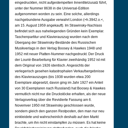
eingedruckten, nicht aufgestempelten Innentitelzusatz führt,
unter der Nummer 8638 in die Universal-Edition
aufgenommen worden zu sein. Eine solche, allerdings
nachgebundene Ausgabe verwahrt London (>h.3942.o.<,
am 15. August 1959 angekauft). Im Strawinsky-Nachlass
befindet sich aus naheliegenden Gründen kein Exemplar.
Taschenpartitur
und Klavierauszug wurden nach dem
Übergang der Strawinsky-Bestände des Russischen
Musikverlags in den Verlag Boosey & Hawkes 1948 und
1952 mit neuer Platten-Nummer nachgedruckt. Der Druck
der Lourié-Bearbeitung für Klavier zweihändig 1952 ist mit
dem Original von 1926 identisch. Angesichts der
verlegerisch gesehen katastrophalen Verkaufsergebnisse
des Klavierauszuges (bis 1938 wurden etwa 200
Exemplare abgesetzt, davon ging im Jahr 1927 ein Anteil
von 30 Exemplaren nach Russland) hat Boosey & Hawkes
vermutlich nicht nur die Druckstöcke erhalten, als der neue
Verlagsvertrag über die Revidierte Fassung am 6.
Novemver 1950 mit Strawinsky geschlossen wurde,
sondern gleich den ganzen Restposten, den man nur neu
einkleidete und wahrscheinlich deshalb auf den Markt
brachte, um ihn nicht einstampfen zu müssen. Es hat keine