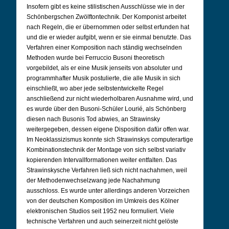
Insofern gibt es keine stilistischen Ausschlüsse wie in der
Schönbergschen Zwölftontechnik. Der Komponist arbeitet
nach Regeln, die er übernommen oder selbst erfunden hat
und die er wieder aufgibt, wenn er sie einmal benutzte. Das
Verfahren einer Komposition nach ständig wechselnden
Methoden wurde bei Ferruccio Busoni theoretisch
vorgebildet, als er eine Musik jenseits von absoluter und
programmhafter Musik postulierte, die alle Musik in sich
einschließt, wo aber jede selbstentwickelte Regel
anschließend zur nicht wiederholbaren Ausnahme wird, und
es wurde über den Busoni-Schüler Lourié, als Schönberg
diesen nach Busonis Tod abwies, an Strawinsky
weitergegeben, dessen eigene Disposition dafür offen war.
Im Neoklassizismus konnte sich Strawinskys computerartige
Kombinationstechnik der Montage von sich selbst variativ
kopierenden Intervallformationen weiter entfalten. Das
Strawinskysche Verfahren ließ sich nicht nachahmen, weil
der Methodenwechselzwang jede Nachahmung
ausschloss. Es wurde unter allerdings anderen Vorzeichen
von der deutschen Komposition im Umkreis des Kölner
elektronischen Studios seit 1952 neu formuliert. Viele
technische Verfahren und auch seinerzeit nicht gelöste