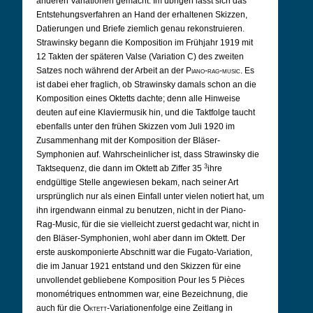
anderen Variationen gemacht. Im übrigen lässt sich das
Entstehungsverfahren an Hand der erhaltenen Skizzen,
Datierungen und Briefe ziemlich genau rekonstruieren.
Strawinsky begann die Komposition im Frühjahr 1919 mit
12 Takten der späteren Valse (Variation C) des zweiten
Satzes noch während der Arbeit an der
Piano-rag-music
. Es
ist dabei eher fraglich, ob Strawinsky damals schon an die
Komposition eines Oktetts dachte; denn alle Hinweise
deuten auf eine Klaviermusik hin, und die Taktfolge taucht
ebenfalls unter den frühen Skizzen vom Juli 1920 im
Zusammenhang mit der Komposition der Bläser-
Symphonien auf. Wahrscheinlicher ist, dass Strawinsky die
3
Taktsequenz, die dann im Oktett ab Ziffer 35
ihre
endgültige Stelle angewiesen bekam, nach seiner Art
ursprünglich nur als einen Einfall unter vielen notiert hat, um
ihn irgendwann einmal zu benutzen, nicht in der Piano-
Rag-Music, für die sie vielleicht zuerst gedacht war, nicht in
den Bläser-Symphonien, wohl aber dann im Oktett. Der
erste auskomponierte Abschnitt war die Fugato-Variation,
die im Januar 1921 entstand und den Skizzen für eine
unvollendet gebliebene Komposition Pour les 5 Pièces
monométriques entnommen war, eine Bezeichnung, die
auch für die
Oktett
-Variationenfolge eine Zeitlang in