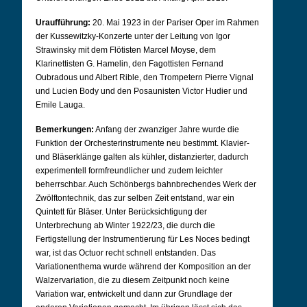
Uraufführung:
20. Mai 1923 in der Pariser Oper im Rahmen
der Kussewitzky-Konzerte unter der Leitung von Igor
Strawinsky mit dem Flötisten Marcel Moyse, dem
Klarinettisten G. Hamelin, den Fagottisten Fernand
Oubradous und Albert Rible, den Trompetern Pierre Vignal
und Lucien Body und den Posaunisten Victor Hudier und
Emile Lauga.
Bemerkungen:
Anfang der zwanziger Jahre wurde die
Funktion der Orchesterinstrumente neu bestimmt. Klavier-
und Bläserklänge galten als kühler, distanzierter, dadurch
experimentell formfreundlicher und zudem leichter
beherrschbar. Auch Schönbergs bahnbrechendes Werk der
Zwölftontechnik, das zur selben Zeit entstand, war ein
Quintett für Bläser. Unter Berücksichtigung der
Unterbrechung ab Winter 1922/23, die durch die
Fertigstellung der Instrumentierung für Les Noces bedingt
war, ist das Octuor recht schnell entstanden. Das
Variationenthema wurde während der Komposition an der
Walzervariation, die zu diesem Zeitpunkt noch keine
Variation war, entwickelt und dann zur Grundlage der