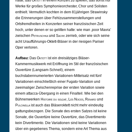
hatte, das
Oktett
in einem Konzert zu spielen, das sonst nur
Werke für großes Symphonieorchester, Chor und Solisten
enthielt. Vermutlich kochten in dem 81jährigen Strawinsky
die Erinnerungen über Fehlzusammenstellungen und
Ortsfremdheiten in Konzerten seiner französischen Zeit
hoch, unter denen er so gelitten hatte: wie man ‚poor Mavra’
zwischen
Petruschka
und
Sacre
zerrieb, oder wie sich seine
acht Uraufführungs-Oktett-Bläser in der riesigen Pariser
Oper verloren.
Aufbau:
Das
Oktett
ist ein dreisätziges Bläser-
Kammermusikwerk mit Eröffnung im Stil der französischen
Ouvertüre (Langsam-Schnell), einem
buchstabennumerierten Variationen-Mittelsatz mit fünf
Variationen einschließlich einer Fugato-Variation und
zweimaliger Zwischenreprise der ersten Variation sowie
einem attacca-Übergang in einen Finalteil. Wie bei den
Bühnenwerken
Histoire du soldat
,
Les Noces
,
Renard
und
Pulcinella
ist auch das Bläseroktett nicht mehr eindeutig
gattungsbezogen. Die Sonate des ersten Satzes ist keine
Sonate, die Ouvertüre keine Ouvertüre, das Divertimento
kein Divertimento. Die Variationen sind keine Variationen
über ein gegebenes Thema, sondern eine Art Thema aus