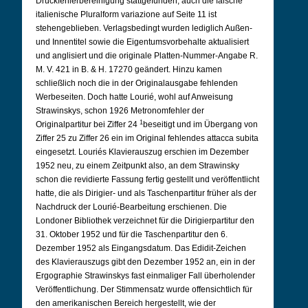
Druckfehlerbereinigung stattgefunden, auch die falsche
italienische Pluralform variazione auf Seite 11 ist
stehengeblieben. Verlagsbedingt wurden lediglich Außen-
und Innentitel sowie die Eigentumsvorbehalte aktualisiert
und anglisiert und die originale Platten-Nummer-Angabe R.
M. V. 421 in B. & H. 17270 geändert. Hinzu kamen
schließlich noch die in der Originalausgabe fehlenden
Werbeseiten. Doch hatte Lourié, wohl auf Anweisung
Strawinskys, schon 1926 Metronomfehler der
1
Originalpartitur bei Ziffer 24
beseitigt und im Übergang von
Ziffer 25 zu Ziffer 26 ein im Original fehlendes attacca subita
eingesetzt. Louriés Klavierauszug erschien im Dezember
1952 neu, zu einem Zeitpunkt also, an dem Strawinsky
schon die revidierte Fassung fertig gestellt und veröffentlicht
hatte, die als Dirigier- und als Taschenpartitur früher als der
Nachdruck der Lourié-Bearbeitung erschienen. Die
Londoner Bibliothek verzeichnet für die Dirigierpartitur den
31. Oktober 1952 und für die Taschenpartitur den 6.
Dezember 1952 als Eingangsdatum. Das Edidit-Zeichen
des Klavierauszugs gibt den Dezember 1952 an, ein in der
Ergographie Strawinskys fast einmaliger Fall überholender
Veröffentlichung.
Der Stimmensatz wurde offensichtlich für
den amerikanischen Bereich hergestellt, wie der