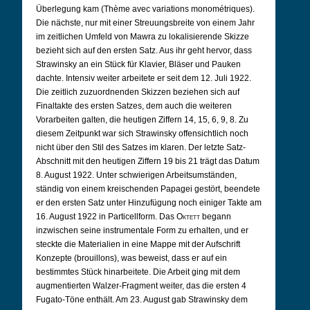
Überlegung kam (Thème avec variations monométriques).
Die nächste, nur mit einer Streuungsbreite von einem Jahr
im zeitlichen Umfeld von Mawra zu lokalisierende Skizze
bezieht sich auf den ersten Satz. Aus ihr geht hervor, dass
Strawinsky an ein Stück für Klavier, Bläser und Pauken
dachte. Intensiv weiter arbeitete er seit dem 12. Juli 1922.
Die zeitlich zuzuordnenden Skizzen beziehen sich auf
Finaltakte des ersten Satzes, dem auch die weiteren
Vorarbeiten galten, die heutigen Ziffern 14, 15, 6, 9, 8. Zu
diesem Zeitpunkt war sich Strawinsky offensichtlich noch
nicht über den Stil des Satzes im klaren. Der letzte Satz-
Abschnitt mit den heutigen Ziffern 19 bis 21 trägt das Datum
8. August 1922. Unter schwierigen Arbeitsumständen,
ständig von einem kreischenden Papagei gestört, beendete
er den ersten Satz unter Hinzufügung noch einiger Takte am
16. August 1922 in Particellform. Das
Oktett
begann
inzwischen seine instrumentale Form zu erhalten, und er
steckte die Materialien in eine Mappe mit der Aufschrift
Konzepte (brouillons), was beweist, dass er auf ein
bestimmtes Stück hinarbeitete. Die Arbeit ging mit dem
augmentierten Walzer-Fragment weiter, das die ersten 4
Fugato-Töne enthält. Am 23. August gab Strawinsky dem