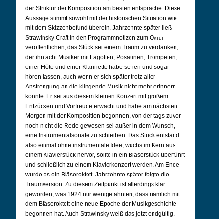
der Struktur der Komposition am besten entspräche. Diese
Aussage stimmt sowohl mit der historischen Situation wie
mit dem Skizzenbefund überein. Jahrzehnte später ließ
Strawinsky Craft in den Programmnotizen zum
Oktett
veröffentlichen, das Stück sei einem Traum zu verdanken,
der ihn acht Musiker mit Fagotten, Posaunen, Trompeten,
einer Flöte und einer Klarinette habe sehen und sogar
hören lassen, auch wenn er sich später trotz aller
Anstrengung an die klingende Musik nicht mehr erinnern
konnte. Er sei aus diesem kleinen Konzert mit großem
Entzücken und Vorfreude erwacht und habe am nächsten
Morgen mit der Komposition begonnen, von der tags zuvor
noch nicht die Rede gewesen sei außer in dem Wunsch,
eine Instrumentalsonate zu schreiben. Das Stück entstand
also einmal ohne instrumentale Idee, wuchs im Kern aus
einem Klavierstück hervor, sollte in ein Bläserstück überführt
und schließlich zu einem Klavierkonzert werden. Am Ende
wurde es ein Bläseroktett. Jahrzehnte später folgte die
Traumversion. Zu diesem Zeitpunkt ist allerdings klar
geworden, was 1924 nur wenige ahnten, dass nämlich mit
dem Bläseroktett eine neue Epoche der Musikgeschichte
begonnen hat. Auch Strawinsky weiß das jetzt endgültig.