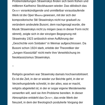
Problemstellungen Strawinskys finden sich beim frühen und
mittleren Karlheinz Stockhausen wieder. Das stilistisch das
Oktett
vorankündigende und unmittelbar vorauslaufende
Werk ist die Oper
Mawra
gewesen, mit der sich der
kompositorische Stil Strawinskys nicht nur graduell zu
verändern andeutete.
Busoni, dem nachgesagt wurde, die
Musik Strawinskys nicht zu mögen (was in dieser Form nicht
stimmt), zeigte sich in der einzigen Begegnung mit
Strawinsky 1923 anlässlich einer Aufführung der
„Geschichte vom Soldaten“ in Weimar aufgeschlossen. Da
Busoni schon 1924 starb, erlebte der Theoretiker der
„Jungen Klassizität“ nicht mehr ihre Verwirklichung im
Neoklassizismus Strawinskys.
–
Religiös gesehen war Strawinsky damals hochsensibilisiert.
Es ist die Zeit, in der er wieder zur Beichte geht, in der er
Verzeihungsbriefe schreibt, in der alles, was er macht,
religiös abgeleitet ist, in der er sogar eigene Meisterwerke
verwerfen will, weil sie ihm Probleme bereiten. In dieser
Atmosphäre entsteht das
Oktett
, das erste Werk der
Neuzeit, in dem der theologisch postulierte Vorgang der