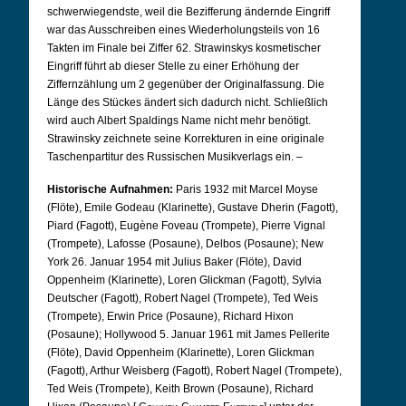
schwerwiegendste, weil die Bezifferung ändernde Eingriff
war das Ausschreiben eines Wiederholungsteils von 16
Takten im Finale bei Ziffer 62. Strawinskys kosmetischer
Eingriff führt ab dieser Stelle zu einer Erhöhung der
Ziffernzählung um 2 gegenüber der Originalfassung. Die
Länge des Stückes ändert sich dadurch nicht. Schließlich
wird auch Albert Spaldings Name nicht mehr benötigt.
Strawinsky zeichnete seine Korrekturen in eine originale
Taschenpartitur des Russischen Musikverlags ein. –
Historische Aufnahmen:
Paris 1932 mit Marcel Moyse
(Flöte), Emile Godeau (Klarinette), Gustave Dherin (Fagott),
Piard (Fagott), Eugène Foveau (Trompete), Pierre Vignal
(Trompete), Lafosse (Posaune), Delbos (Posaune); New
York 26. Januar 1954 mit Julius Baker (Flöte), David
Oppenheim (Klarinette), Loren Glickman (Fagott), Sylvia
Deutscher (Fagott), Robert Nagel (Trompete), Ted Weis
(Trompete), Erwin Price (Posaune), Richard Hixon
(Posaune); Hollywood 5. Januar 1961 mit James Pellerite
(Flöte), David Oppenheim (Klarinette), Loren Glickman
(Fagott), Arthur Weisberg (Fagott), Robert Nagel (Trompete),
Ted Weis (Trompete), Keith Brown (Posaune), Richard