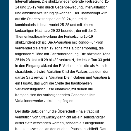
Intervallrahmen, Die strukturwiederholende Fortsetzung 11-
14 und 15-19 wird durch Gegenbewegung, Intervalltausch
und Ambituserweiterung gewonnen. Der Themenkopf wird
auf die Oberterz transponiert 20-24, neuerlich
kombinatorisch beantwortet 25-28 und mit einem
kodaartigen Nachsatz 29-33 beendet, der mit der 2.
Themenkopfbeantwortung der Fortsetzung 15-19
strukturidentisch ist. Die A-Variation mit Rondo-Funktion
verwendet die ersten 19 Töne mit Halbtonerhöhung, die
folgenden 5 Töne mit Ganztonerhöhung. Die nächsten Töne
25 bis 28 sind mit 29 bis 32 verkreuzt, der letzte Ton 33 geht
in den Eingangsakkord der B-Variation ein, die als Marsch
charakterisiert wird. Variation C ist der Walzer, aus dem der
ganze Satz erwuchs, Variation D ein Galopp und Variation E
ein Fugato, das wohl die Stelle der traditionellen
Variationsfugenschlüsse einnimmt, mit denen die
Komponisten der vorhergehenden Generation ihre
Variationenwerke zu krönen pflegten. –
Der dritte Satz, der nur die Überschrift Finale trägt, ist
vermutlich von Strawinsky gar nicht als ein selbständiger
dritter Satz verstanden worden, sondern als ausgebaute
Koda des zweiten, an den er ohne Pause anschließt. Das