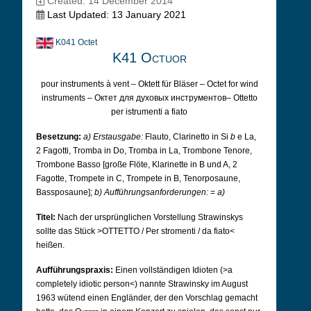
Created: 14 December 2014
Last Updated: 13 January 2021
K041 Octet
K41 Octuor
pour instruments à vent – Oktett für Bläser – Octet for wind
instruments – Октет для духовых инструментов– Ottetto
per istrumenti a fiato
Besetzung:
a) Erstausgabe:
Flauto, Clarinetto in Si
b
e La,
2 Fagotti, Tromba in Do, Tromba in La, Trombone Tenore,
Trombone Basso [große Flöte, Klarinette in B und A, 2
Fagotte, Trompete in C, Trompete in B, Tenorposaune,
Bassposaune];
b) Aufführungsanforderungen:
=
a)
Titel:
Nach der ursprünglichen Vorstellung Strawinskys
sollte das Stück >OTTETTO / Per stromenti / da fiato<
heißen.
Aufführungspraxis:
Einen vollständigen Idioten (>a
completely idiotic person<) nannte Strawinsky im August
1963 wütend einen Engländer, der den Vorschlag gemacht