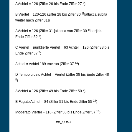
8
A Achtel = 126 (Ziffer 26 bis Ende Ziffer 27
)
11
B Viertel = 120-126 (Ziffer 28 bis Ziffer 30
[attacca subita
weiter nach Ziffer 31])
11
A Achtel = 126 (Ziffer 31 [attacca von Ziffer 30
her] bis
7
Ende Ziffer 32
)
C Viertel = punktierte Viertel = 63 Achtel = 126 (Ziffer 33 bis
5
Ende Ziffer 37
)
14
Achtel = Achtel 189 environ (Ziffer 37
)
D Tempo giusto Achtel = Viertel (Ziffer 38 bis Ende Ziffer 48
8
)
7
A Achtel = 126 (Ziffer 49 bis Ende Ziffer 50
)
14
E Fugato Achtel = 84 (Ziffer 51 bis Ende Ziffer 55
)
16
Moderato Viertel = 116 (Ziffer 56 bis Ende Ziffer 57
)
FINALE**