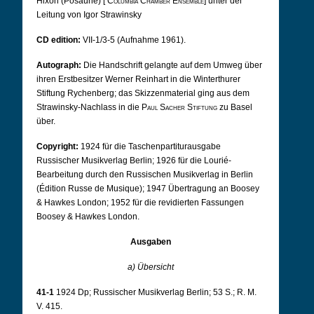
Hixon (Posaune) [
Columbia Chamber Ensemble
] unter der
Leitung von Igor Strawinsky
CD edition:
VII-1/3-5 (Aufnahme 1961).
Autograph:
Die Handschrift gelangte auf dem Umweg über
ihren Erstbesitzer Werner Reinhart in die Winterthurer
Stiftung Rychenberg; das Skizzenmaterial ging aus dem
Strawinsky-Nachlass in die
Paul Sacher Stiftung
zu Basel
über.
Copyright:
1924 für die Taschenpartiturausgabe
Russischer Musikverlag Berlin; 1926 für die Lourié-
Bearbeitung durch den Russischen Musikverlag in Berlin
(Édition Russe de Musique); 1947 Übertragung an Boosey
& Hawkes London; 1952 für die revidierten Fassungen
Boosey & Hawkes London.
Ausgaben
a) Übersicht
41-1
1924 Dp; Russischer Musikverlag Berlin; 53 S.; R. M.
V. 415.