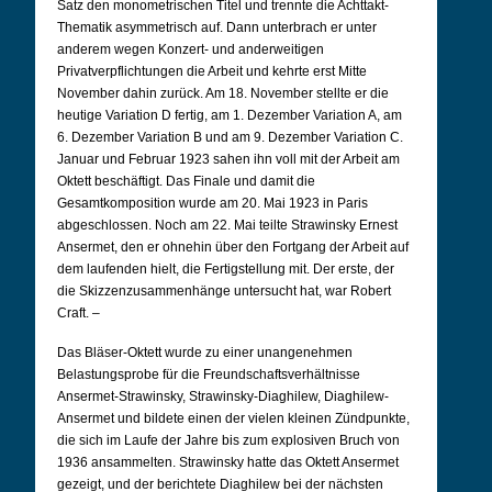
Satz den monometrischen Titel und trennte die Achttakt-
Thematik asymmetrisch auf. Dann unterbrach er unter
anderem wegen Konzert- und anderweitigen
Privatverpflichtungen die Arbeit und kehrte erst Mitte
November dahin zurück. Am 18. November stellte er die
heutige Variation D fertig, am 1. Dezember Variation A, am
6. Dezember Variation B und am 9. Dezember Variation C.
Januar und Februar 1923 sahen ihn voll mit der Arbeit am
Oktett beschäftigt. Das Finale und damit die
Gesamtkomposition wurde am 20. Mai 1923 in Paris
abgeschlossen. Noch am 22. Mai teilte Strawinsky Ernest
Ansermet, den er ohnehin über den Fortgang der Arbeit auf
dem laufenden hielt, die Fertigstellung mit. Der erste, der
die Skizzenzusammenhänge untersucht hat, war Robert
Craft. –
Das Bläser-Oktett wurde zu einer unangenehmen
Belastungsprobe für die Freundschaftsverhältnisse
Ansermet-Strawinsky, Strawinsky-Diaghilew, Diaghilew-
Ansermet und bildete einen der vielen kleinen Zündpunkte,
die sich im Laufe der Jahre bis zum explosiven Bruch von
1936 ansammelten. Strawinsky hatte das Oktett Ansermet
gezeigt, und der berichtete Diaghilew bei der nächsten