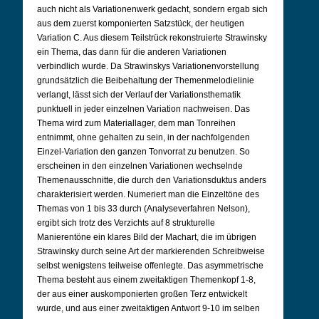
auch nicht als Variationenwerk gedacht, sondern ergab sich
aus dem zuerst komponierten Satzstück, der heutigen
Variation C. Aus diesem Teilstrück rekonstruierte Strawinsky
ein Thema, das dann für die anderen Variationen
verbindlich wurde. Da Strawinskys Variationenvorstellung
grundsätzlich die Beibehaltung der Themenmelodielinie
verlangt, lässt sich der Verlauf der Variationsthematik
punktuell in jeder einzelnen Variation nachweisen. Das
Thema wird zum Materiallager, dem man Tonreihen
entnimmt, ohne gehalten zu sein, in der nachfolgenden
Einzel-Variation den ganzen Tonvorrat zu benutzen. So
erscheinen in den einzelnen Variationen wechselnde
Themenausschnitte, die durch den Variationsduktus anders
charakterisiert werden. Numeriert man die Einzeltöne des
Themas von 1 bis 33 durch (Analyseverfahren Nelson),
ergibt sich trotz des Verzichts auf 8 strukturelle
Manierentöne ein klares Bild der Machart, die im übrigen
Strawinsky durch seine Art der markierenden Schreibweise
selbst wenigstens teilweise offenlegte. Das asymmetrische
Thema besteht aus einem zweitaktigen Themenkopf 1-8,
der aus einer auskomponierten großen Terz entwickelt
wurde, und aus einer zweitaktigen Antwort 9-10 im selben