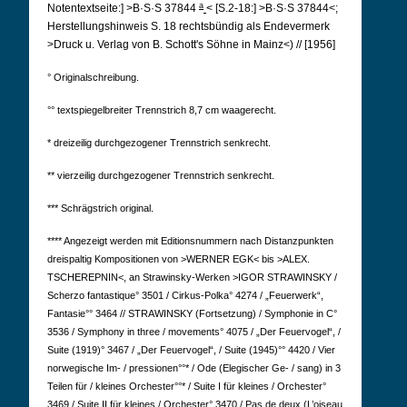
a
Notentextseite:] >B·S·S 37844
< [S.2-18:] >B·S·S 37844<;
Herstellungshinweis S. 18 rechtsbündig als Endevermerk
>Druck u. Verlag von B. Schott's Söhne in Mainz<) // [1956]
° Originalschreibung.
°° textspiegelbreiter Trennstrich 8,7 cm waagerecht.
* dreizeilig durchgezogener Trennstrich senkrecht.
** vierzeilig durchgezogener Trennstrich senkrecht.
*** Schrägstrich original.
**** Angezeigt werden mit Editionsnummern nach Distanzpunkten
dreispaltig Kompositionen von >WERNER EGK< bis >ALEX.
TSCHEREPNIN<, an Strawinsky-Werken >IGOR STRAWINSKY /
Scherzo fantastique° 3501 / Cirkus-Polka° 4274 / „Feuerwerk“,
Fantasie°° 3464 // STRAWINSKY (Fortsetzung) / Symphonie in C°
3536 / Symphony in three / movements° 4075 / „Der Feuervogel“, /
Suite (1919)° 3467 / „Der Feuervogel“, / Suite (1945)°° 4420 / Vier
norwegische Im- / pressionen°°* / Ode (Elegischer Ge- / sang) in 3
Teilen für / kleines Orchester°°* / Suite I für kleines / Orchester°
3469 / Suite II für kleines / Orchester° 3470 / Pas de deux (L’oiseau