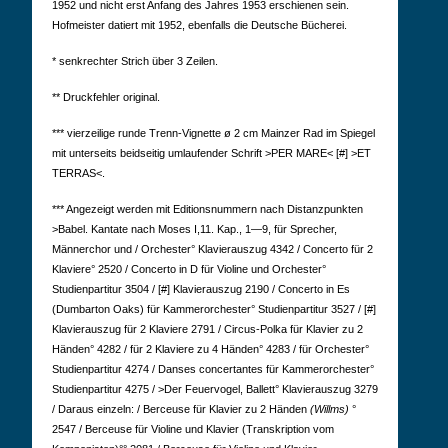
1952 und nicht erst Anfang des Jahres 1953 erschienen sein.
Hofmeister datiert mit 1952, ebenfalls die Deutsche Bücherei.
* senkrechter Strich über 3 Zeilen.
** Druckfehler original.
*** vierzeilige runde Trenn-Vignette ø 2 cm Mainzer Rad im Spiegel
mit unterseits beidseitig umlaufender Schrift >PER MARE< [#] >ET
TERRAS<.
*** Angezeigt werden mit Editionsnummern nach Distanzpunkten
>Babel. Kantate nach Moses I,11. Kap., 1—9, für Sprecher,
Männerchor und / Orchester° Klavierauszug 4342 / Concerto für 2
Klaviere° 2520 / Concerto in D für Violine und Orchester°
Studienpartitur 3504 / [#] Klavierauszug 2190 / Concerto in Es
(Dumbarton Oaks) für Kammerorchester° Studienpartitur 3527 / [#]
Klavierauszug für 2 Klaviere 2791 / Circus-Polka für Klavier zu 2
Händen° 4282 / für 2 Klaviere zu 4 Händen° 4283 / für Orchester°
Studienpartitur 4274 / Danses concertantes für Kammerorchester°
Studienpartitur 4275 / >Der Feuervogel, Ballett° Klavierauszug 3279
/ Daraus einzeln: / Berceuse für Klavier zu 2 Händen
(Willms)
°
2547 / Berceuse für Violine und Klavier (Transkription vom