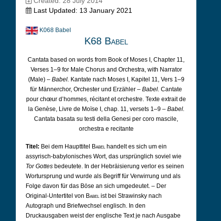
Created: 28 July 2014
Last Updated: 13 January 2021
K068 Babel
K68 Babel
Cantata based on words from Book of Moses I, Chapter 11,
Verses 1–9 for Male Chorus and Orchestra, with Narrator
(Male) –
Babel.
Kantate nach Moses I, Kapitel 11, Vers 1–9
für Männerchor, Orchester und Erzähler –
Babel.
Cantate
pour chœur d’hommes, récitant et orchestre. Texte extrait de
la Genèse, Livre de Moïse I, chap. 11, versets 1–9 –
Babel.
Cantata basata su testi della Genesi per coro mascile,
orchestra e recitante
Titel:
Bei dem Haupttitel
Babel
handelt es sich um ein
assyrisch-babylonisches Wort, das ursprünglich soviel wie
Tor Gottes
bedeutete. In der Hebräisierung verlor es seinen
Wortursprung und wurde als Begriff für Verwirrung und als
Folge davon für das Böse an sich umgedeutet. – Der
Original-Untertitel von
Babel
ist bei Strawinsky nach
Autograph und Briefwechsel englisch. In den
Druckausgaben weist der englische Text je nach Ausgabe