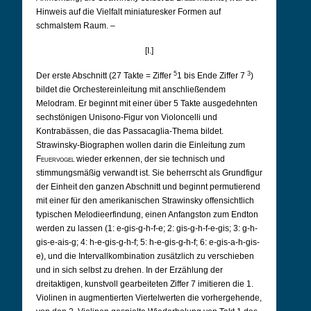
Hinweis auf die Vielfalt miniaturesker Formen auf
schmalstem Raum. –
[I.]
5
3
Der erste Abschnitt (27 Takte = Ziffer
1 bis Ende Ziffer 7
)
bildet die Orchestereinleitung mit anschließendem
Melodram. Er beginnt mit einer über 5 Takte ausgedehnten
sechstönigen Unisono-Figur von Violoncelli und
Kontrabässen, die das Passacaglia-Thema bildet.
Strawinsky-Biographen wollen darin die Einleitung zum
Feuervogel
wieder erkennen, der sie technisch und
stimmungsmäßig verwandt ist. Sie beherrscht als Grundfigur
der Einheit den ganzen Abschnitt und beginnt permutierend
mit einer für den amerikanischen Strawinsky offensichtlich
typischen Melodieerfindung, einen Anfangston zum Endton
werden zu lassen (1: e-gis-g-h-f-e; 2: gis-g-h-f-e-gis; 3: g-h-
gis-e-ais-g; 4: h-e-gis-g-h-f; 5: h-e-gis-g-h-f; 6: e-gis-a-h-gis-
e), und die Intervallkombination zusätzlich zu verschieben
und in sich selbst zu drehen. In der Erzählung der
dreitaktigen, kunstvoll gearbeiteten Ziffer 7 imitieren die 1.
Violinen in augmentierten Viertelwerten die vorhergehende,