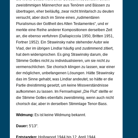
zweistimmigen Männerchor aus Tenören und Bässen zu
übertragen, eher beiläufig, zwar nicht trinitarisch zu deuten
versucht, aber doch im Sinne eines „rudimentären
Pluralismus der Gottheit des Alten Testamentes“, und er
merkte eine Reihe anderer Kompositionen derselben Zeit
an, die ebenso verfuhren (Dallapiccola 1950, Britten 1951,
Fortner 1952). Ein Strawinsky nahe stehender Autor wie
Vlad, der im übrigen Lindlar häufig und zustimmend zitiert,
hat dem widersprochen. Es ging Strawinsky darum, die
Stimme Gottes nicht zu individualisieren, um sie nicht zu
vermenschlichen. Sie chorisch klingen zu lassen, war einer
der möglichen, unbefangenen Lösungen. Hätte Strawinsky
das im Sinne gehabt, was Lindlar andeutet, so hätte er die
Partie dreistimmig gesetzt, um keine Missverständnisse
aufkommen zu lassen. Im Fernsehspiel „Die Flut“ stellte er
die Stimme Gottes ebenfalls zweistimmig, wenn auch nicht
chorisch dar, aber in derselben Stimmlage Tenor-Bass.
Widmung:
Es ist keine Widmung bekannt.
Dauer:
5'13".
Entstanden:
Hollywood 1944 bis 12. April 1944.