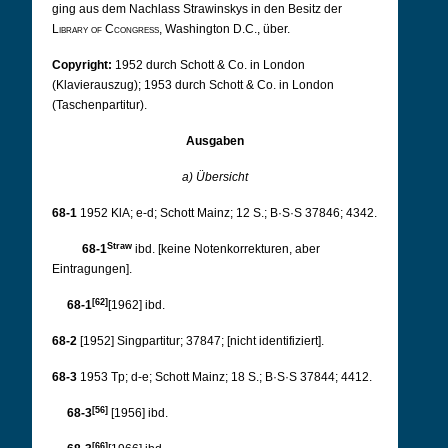
ging aus dem Nachlass Strawinskys in den Besitz der
Library of Ccongress
, Washington D.C., über.
Copyright:
1952 durch Schott & Co. in London
(Klavierauszug); 1953 durch Schott & Co. in London
(Taschenpartitur).
Ausgaben
a) Übersicht
68-1
1952 KlA; e-d; Schott Mainz; 12 S.; B·S·S 37846; 4342.
Straw
68-1
ibd. [keine Notenkorrekturen, aber
Eintragungen].
[62]
68-1
[1962] ibd.
68-2
[1952] Singpartitur; 37847; [nicht identifiziert].
68-3
1953 Tp; d-e; Schott Mainz; 18 S.; B·S·S 37844; 4412.
[56]
68-3
[1956] ibd.
[66]