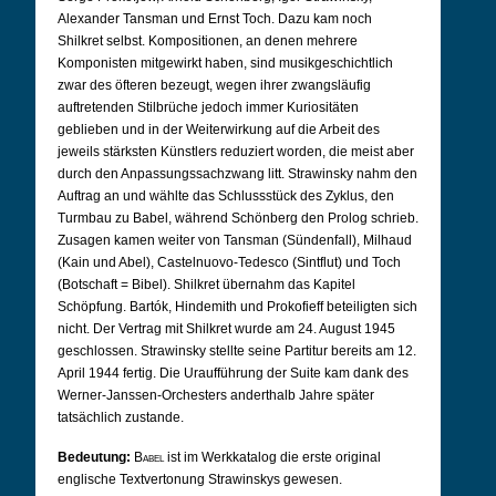
Alexander Tansman und Ernst Toch. Dazu kam noch
Shilkret selbst. Kompositionen, an denen mehrere
Komponisten mitgewirkt haben, sind musikgeschichtlich
zwar des öfteren bezeugt, wegen ihrer zwangsläufig
auftretenden Stilbrüche jedoch immer Kuriositäten
geblieben und in der Weiterwirkung auf die Arbeit des
jeweils stärksten Künstlers reduziert worden, die meist aber
durch den Anpassungssachzwang litt. Strawinsky nahm den
Auftrag an und wählte das Schlussstück des Zyklus, den
Turmbau zu Babel, während Schönberg den Prolog schrieb.
Zusagen kamen weiter von Tansman (Sündenfall), Milhaud
(Kain und Abel), Castelnuovo-Tedesco (Sintflut) und Toch
(Botschaft = Bibel). Shilkret übernahm das Kapitel
Schöpfung. Bartók, Hindemith und Prokofieff beteiligten sich
nicht. Der Vertrag mit Shilkret wurde am 24. August 1945
geschlossen. Strawinsky stellte seine Partitur bereits am 12.
April 1944 fertig. Die Uraufführung der Suite kam dank des
Werner-Janssen-Orchesters anderthalb Jahre später
tatsächlich zustande.
Bedeutung:
Babel
ist im Werkkatalog die erste original
englische Textvertonung Strawinskys gewesen.