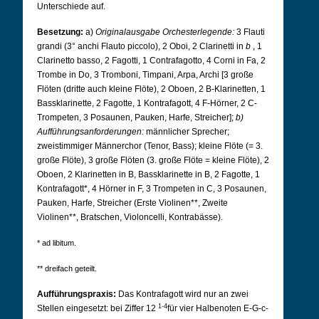
Unterschiede auf.
Besetzung:
a)
Originalausgabe Orchesterlegende:
3 Flauti
grandi (3° anchi Flauto piccolo), 2 Oboi, 2 Clarinetti in
b
, 1
Clarinetto basso, 2 Fagotti, 1 Contrafagotto, 4 Corni in Fa, 2
Trombe in Do, 3 Tromboni, Timpani, Arpa, Archi [3 große
Flöten (dritte auch kleine Flöte), 2 Oboen, 2 B-Klarinetten, 1
Bassklarinette, 2 Fagotte, 1 Kontrafagott, 4 F-Hörner, 2 C-
Trompeten, 3 Posaunen, Pauken, Harfe, Streicher];
b)
Aufführungsanforderungen:
männlicher Sprecher;
zweistimmiger Männerchor (Tenor, Bass); kleine Flöte (= 3.
große Flöte), 3 große Flöten (3. große Flöte = kleine Flöte), 2
Oboen, 2 Klarinetten in B, Bassklarinette in B, 2 Fagotte, 1
Kontrafagott*, 4 Hörner in F, 3 Trompeten in C, 3 Posaunen,
Pauken, Harfe, Streicher (Erste Violinen**, Zweite
Violinen**, Bratschen, Violoncelli, Kontrabässe).
* ad libitum.
** dreifach geteilt.
Aufführungspraxis:
Das Kontrafagott wird nur an zwei
1-4
Stellen eingesetzt: bei Ziffer 12
für vier Halbenoten E-G-c-