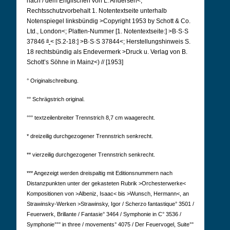
nach / dem Englischen von L. Andersen<;
Rechtsschutzvorbehalt 1. Notentextseite unterhalb
Notenspiegel linksbündig >Copyright 1953 by Schott & Co.
Ltd., London<; Platten-Nummer [1. Notentextseite:] >B·S·S
a
37846
< [S.2-18:] >B·S·S 37844<; Herstellungshinweis S.
18 rechtsbündig als Endevermerk >Druck u. Verlag von B.
Schott’s Söhne in Mainz<) // [1953]
° Originalschreibung.
°° Schrägstrich original.
°°° textzeilenbreiter Trennstrich 8,7 cm waagerecht.
* dreizeilig durchgezogener Trennstrich senkrecht.
** vierzeilig durchgezogener Trennstrich senkrecht.
*** Angezeigt werden dreispaltig mit Editionsnummern nach
Distanzpunkten unter der gekasteten Rubrik >Orchesterwerke<
Kompositionen von >Albeniz, Isaac< bis >Wunsch, Hermann<, an
Strawinsky-Werken >Strawinsky, Igor / Scherzo fantastique° 3501 /
Feuerwerk, Brillante / Fantasie° 3464 / Symphonie in C° 3536 /
Symphonie°°° in three / movements° 4075 / Der Feuervogel, Suite°°