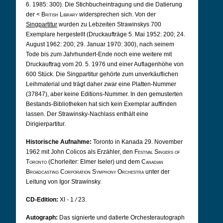
6. 1985: 300). Die Stichbucheintragung und die Datierung
der <
British Library
widersprechen sich. Von der
Singpartitur
wurden zu Lebzeiten Strawinskys 700
Exemplare hergestellt (Druckaufträge 5. Mai 1952: 200; 24.
August 1962: 200; 29. Januar 1970: 300), nach seinem
Tode bis zum Jahrhundert-Ende noch eine weitere mit
Druckauftrag vom 20. 5. 1976 und einer Auflagenhöhe von
600 Stück. Die Singpartitur gehörte zum unverkäuflichen
Leihmaterial und trägt daher zwar eine Platten-Nummer
(37847), aber keine Editions-Nummer. In den gemusterten
Bestands-Bibliotheken hat sich kein Exemplar auffinden
lassen. Der Strawinsky-Nachlass enthält eine
Dirigierpartitur.
Historische Aufnahme:
Toronto in Kanada 29. November
1962 mit John Colicos als Erzähler, den
Festival Singers of
Toronto
(Chorleiter: Elmer Iseler) und dem
Canadian
Broadcasting Corporation Symphony Orchestra
unter der
Leitung von Igor Strawinsky.
CD-Edition:
XI
-
1
/
23.
Autograph:
Das signierte und datierte Orchesterautograph