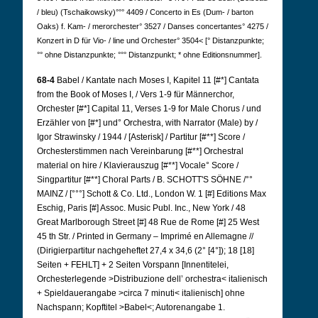
/ bleu) (Tschaikowsky)°°° 4409 / Concerto in Es (Dum- / barton
Oaks) f. Kam- / merorchester° 3527 / Danses concertantes° 4275 /
Konzert in D für Vio- / line und Orchester° 3504< [° Distanzpunkte;
°° ohne Distanzpunkte; °°° Distanzpunkt; * ohne Editionsnummer].
68-4
Babel / Kantate nach Moses I, Kapitel 11 [#*] Cantata
from the Book of Moses I, / Vers 1-9 für Männerchor,
Orchester [#*] Capital 11, Verses 1-9 for Male Chorus / und
Erzähler von [#*] und° Orchestra, with Narrator (Male) by /
Igor Strawinsky / 1944 / [Asterisk] / Partitur [#**] Score /
Orchesterstimmen nach Vereinbarung [#**] Orchestral
material on hire / Klavierauszug [#**] Vocale° Score /
Singpartitur [#**] Choral Parts / B. SCHOTT'S SÖHNE /°°
MAINZ / [°°°] Schott & Co. Ltd., London W. 1 [#] Editions Max
Eschig, Paris [#] Assoc. Music Publ. Inc., New York / 48
Great Marlborough Street [#] 48 Rue de Rome [#] 25 West
45 th Str. / Printed in Germany – Imprimé en Allemagne //
(Dirigierpartitur nachgeheftet 27,4 x 34,6 (2° [4°]); 18 [18]
Seiten + FEHLT] + 2 Seiten Vorspann [Innentitelei,
Orchesterlegende >Distribuzione dell’ orchestra< italienisch
+ Spieldauerangabe >circa 7 minuti< italienisch] ohne
Nachspann; Kopftitel >Babel<; Autorenangabe 1.