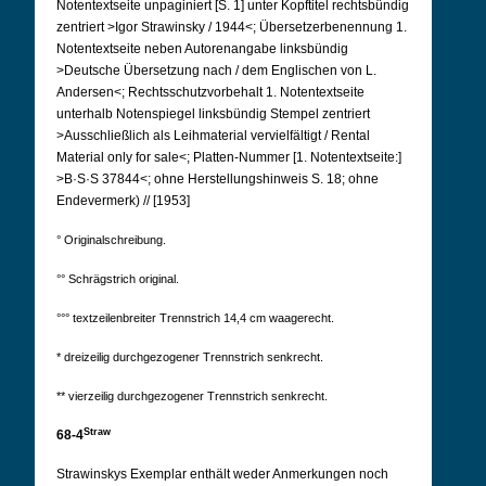
Notentextseite unpaginiert [S. 1] unter Kopftitel rechtsbündig
zentriert >Igor Strawinsky / 1944<; Übersetzerbenennung 1.
Notentextseite neben Autorenangabe linksbündig
>Deutsche Übersetzung nach / dem Englischen von L.
Andersen<; Rechtsschutzvorbehalt 1. Notentextseite
unterhalb Notenspiegel linksbündig Stempel zentriert
>Ausschließlich als Leihmaterial vervielfältigt / Rental
Material only for sale<; Platten-Nummer [1. Notentextseite:]
>B·S·S 37844<; ohne Herstellungshinweis S. 18; ohne
Endevermerk) // [1953]
° Originalschreibung.
°° Schrägstrich original.
°°° textzeilenbreiter Trennstrich 14,4 cm waagerecht.
* dreizeilig durchgezogener Trennstrich senkrecht.
** vierzeilig durchgezogener Trennstrich senkrecht.
Straw
68-4
Strawinskys Exemplar enthält weder Anmerkungen noch