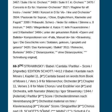
3467 / Suite I für kl. Orchest.°° 3469 / Suite II f. kl. Orchest.°° 3470 /
Concerto in Es für / Kammer-Orchester° 3527 / Ragtime für elf
Instru- / mente° 3468 / Konzert in D für Vio- / line und Orchester°
3504 / Pastorale für Sopran, / Oboe, Englischhorn, Klarinette und
Fagott°° 3399 / Pribaoutki. Scherz- / lieder für mittlere / Stimme u. 8
Instrum.°° 3465 / Wiegenlieder d. Katze / f. tiefe Frauenstimme /
und 3 Klarinetten° 3466<; unter der gekasteten Rubrik >Opern und
Ballette< Kompositionen von >Falla, Manuel de< bis >Strawinsky,
Igor / Die Geschichte vom / Soldaten, gelesen, / gespielt und
getanzt° 3428 / Das Kartenspiel, / Ballett° 3511 / Reinecke,
Burleske° 3493< [° Distanzpunkte; °° ohne Distanzpunkte; °°°
Schreibung original].
[56]
68-3
STRAWINSKY / Babel / Cantata / Partitur – Score /
[Vignette] / EDITION SCHOTT / 4412 // Babel / Kantate nach
Moses I, Kapitel 11, [#*] Cantata based on words from Book
of Moses I, / Vers 1-9 für Männerchor, Orchester [#*] Chapter
11, Verses 1-9 for Male Chorus / und Erzähler von [#*] and
Orchestra, with Narrator (Male) by / Igor Strawinsky / 1944 /
[Asterisk] / Partitur [#**] Score / Orchesterstimmen nach
Vereinbarung [#**] Orchestral material on hire /
Klavierauszug [#**] Vocale° Score / Singpartitur [#**] Chorus
part / B. SCHOTT'S SÖHNE /*** MAINZ / [°°] / Schott & Co.,