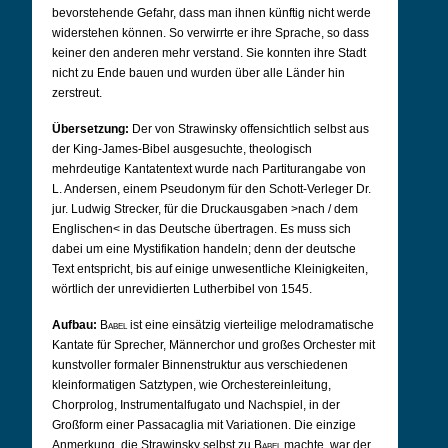
bevorstehende Gefahr, dass man ihnen künftig nicht werde
widerstehen können. So verwirrte er ihre Sprache, so dass
keiner den anderen mehr verstand. Sie konnten ihre Stadt
nicht zu Ende bauen und wurden über alle Länder hin
zerstreut.
Übersetzung:
Der von Strawinsky offensichtlich selbst aus
der King-James-Bibel ausgesuchte, theologisch
mehrdeutige Kantatentext wurde nach Partiturangabe von
L. Andersen, einem Pseudonym für den Schott-Verleger Dr.
jur. Ludwig Strecker, für die Druckausgaben >nach / dem
Englischen< in das Deutsche übertragen. Es muss sich
dabei um eine Mystifikation handeln; denn der deutsche
Text entspricht, bis auf einige unwesentliche Kleinigkeiten,
wörtlich der unrevidierten Lutherbibel von 1545.
Aufbau:
Babel
ist eine einsätzig vierteilige melodramatische
Kantate für Sprecher, Männerchor und großes Orchester mit
kunstvoller formaler Binnenstruktur aus verschiedenen
kleinformatigen Satztypen, wie Orchestereinleitung,
Chorprolog, Instrumentalfugato und Nachspiel, in der
Großform einer Passacaglia mit Variationen. Die einzige
Anmerkung, die Strawinsky selbst zu
Babel
machte, war der