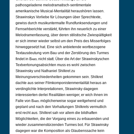
pathosgeladene melodramatisch-sentimentale
amerikanische Musical-Mentalität heraushören lassen.
Strawinskys Vorliebe für Lösungen über Sprechtexte,
gewiss durch musikuntermalte Rundfunksendungen und
Fernsehberichte verstärkt, führten ihn neuerlich zu einer
Melodramenfassung, über deren stilistische Zwiespältigkeit
er sich immer wieder selbst um den Preis des Misserfolges
hinweggesetzt hat. Eine sich anbietende wortbezogene
Textausdeutung vom Bau und der Zerstörung des Turmes
findet in
Babel
nicht statt. Über die Art der Strawinskyschen
Textvertonungsabsichten muss es wohl zwischen
Strawinsky und Nathaniel Shilkret zu
Meinungsverschiedenheiten gekommen sein. Shilkret
dachte aus seiner Filmkomponistenmentalität heraus an
verdinglichte Interpretationen, Strawinsky dagegen
interessierten derlei Realitäten weniger, er wich ihnen im
Falle von
Babel
möglicherweise sogar weitgehend und
geplant und nach den Vorhaltungen Shilkrets vermutlich
erst recht aus. Shilkret sah vor allem die bildhaften
Möglichkeiten, die der Vorgang eines zu erbauenden und
wieder zusammenstürzenden Turmes bot. Für Strawinsky
dagegen war die Komposition als Glaubenssache kein