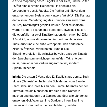
e als Verdopplung des 2. Fagotts in der Tiefe, und bei Ziffer
3
15
für eine einzelne Halbenote Fis ebenfalls als
Verdopplung des 2. Fagotts. Die Partitur enthält vor dem
entsprechenden System den Hinweis
(ad libit.)
. Die Kantate
darf also mit Genehmigung des Komponisten auch ohne
(teures) Kontrafagott gespielt werden. Ähnlich sparsam
wurden andere Instrumente behandelt, etwa die Pauken,
die ebenfalls nur zwei Einsätze haben, den einen bei Ziffer
1
3
9
und 9
, wo sie stimmenidentisch mit der Harfe eine
Triole auf c und eine auf e verdoppeln, den anderen bei
3
Ziffer 26
mit zwei Viertelnoten H und d. Die
Eigeninterpretation Strawinskys beweist, dass der Einsatz
der Sprecherstimme nicht genau auf den Takt erfolgen
muss, dem er in der Partitur zugeordnet ist, sondern
Spielraum behält.
Inhalt:
Die ersten 9 Verse des 11. Kapitels aus dem 1. Buch
Moses (Genesis) enthalten die Schilderung vom Bau der
Stadt Babel und ihres bis an den Himmel heranreichenden
Turms durch die Menschen, um sich einen Namen zu
machen und dadurch der Zerstreuung über alle Länder zu
entgehen. Gott Vater sah ihre Stadt und ihren Bau, ihre
Einheit und ihre dadurch erreichte Macht, und die