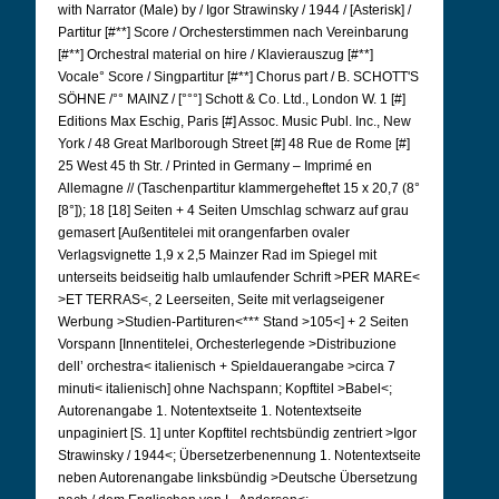
with Narrator (Male) by / Igor Strawinsky / 1944 / [Asterisk] /
Partitur [#**] Score / Orchesterstimmen nach Vereinbarung
[#**] Orchestral material on hire / Klavierauszug [#**]
Vocale° Score / Singpartitur [#**] Chorus part / B. SCHOTT'S
SÖHNE /°° MAINZ / [°°°] Schott & Co. Ltd., London W. 1 [#]
Editions Max Eschig, Paris [#] Assoc. Music Publ. Inc., New
York / 48 Great Marlborough Street [#] 48 Rue de Rome [#]
25 West 45 th Str. / Printed in Germany – Imprimé en
Allemagne // (Taschenpartitur klammergeheftet 15 x 20,7 (8°
[8°]); 18 [18] Seiten + 4 Seiten Umschlag schwarz auf grau
gemasert [Außentitelei mit orangenfarben ovaler
Verlagsvignette 1,9 x 2,5 Mainzer Rad im Spiegel mit
unterseits beidseitig halb umlaufender Schrift >PER MARE<
>ET TERRAS<, 2 Leerseiten, Seite mit verlagseigener
Werbung >Studien-Partituren<*** Stand >105<] + 2 Seiten
Vorspann [Innentitelei, Orchesterlegende >Distribuzione
dell’ orchestra< italienisch + Spieldauerangabe >circa 7
minuti< italienisch] ohne Nachspann; Kopftitel >Babel<;
Autorenangabe 1. Notentextseite 1. Notentextseite
unpaginiert [S. 1] unter Kopftitel rechtsbündig zentriert >Igor
Strawinsky / 1944<; Übersetzerbenennung 1. Notentextseite
neben Autorenangabe linksbündig >Deutsche Übersetzung