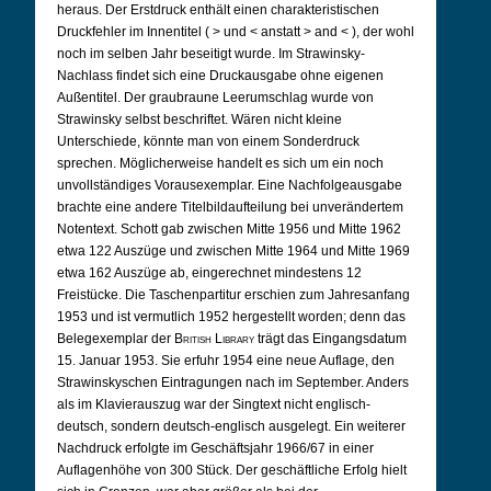
heraus. Der Erstdruck enthält einen charakteristischen
Druckfehler im Innentitel (
>
und
<
anstatt
>
and
<
), der wohl
noch im selben Jahr beseitigt wurde. Im Strawinsky-
Nachlass findet sich eine Druckausgabe ohne eigenen
Außentitel. Der graubraune Leerumschlag wurde von
Strawinsky selbst beschriftet. Wären nicht kleine
Unterschiede, könnte man von einem Sonderdruck
sprechen. Möglicherweise handelt es sich um ein noch
unvollständiges Vorausexemplar. Eine Nachfolgeausgabe
brachte eine andere Titelbildaufteilung bei unverändertem
Notentext. Schott gab zwischen Mitte 1956 und Mitte 1962
etwa 122 Auszüge und zwischen Mitte 1964 und Mitte 1969
etwa 162 Auszüge ab, eingerechnet mindestens 12
Freistücke. Die Taschenpartitur erschien zum Jahresanfang
1953 und ist vermutlich 1952 hergestellt worden; denn das
Belegexemplar der
British Library
trägt das Eingangsdatum
15. Januar 1953. Sie erfuhr 1954 eine neue Auflage, den
Strawinskyschen Eintragungen nach im September. Anders
als im Klavierauszug war der Singtext nicht englisch-
deutsch, sondern deutsch-englisch ausgelegt. Ein weiterer
Nachdruck erfolgte im Geschäftsjahr 1966/67 in einer
Auflagenhöhe von 300 Stück. Der geschäftliche Erfolg hielt