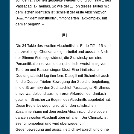
von den 2. Violinen gespielte Wiederholung von Takt 1 des
Passacaglia-Themas. So wie der 1. Ton dieses Taktes mit
dem letzten identisch ist, schließt der erste Abschnitt von
Babel
mit dem konstruktiv ummontierten Taktkomplex, mit
dem er begann. –
[II.]
Die 34 Takte des zweiten Abschnitts bis Ende Ziffer 15 sind
als zweiteilige Chorkantate gearbeitet und ausschließlich
der Stimme Gottes gewidmet, die Strawinsky, um eine
Personifikation zu vermeiden, chorisch-zweistimmig von
Tenören und Bässen singen lässt. Eine trinitarische
Deutungsabsicht lag ihm fern. Das gilt mit Sicherheit auch
für die Doppel-Triolen-Bewegung der Streicherbegleitung,
in die Strawinsky den Sechsachtel-Passacaglia-Rhythmus
umverwandelt und aus mehreren Akkorden der dreifach
geteilten Streicher zu Beginn des Abschnitts abgeleitet hat.
Diese Begleitbewegung sorgt für den stilistischen
Zusammenhang mit dem ersten Abschnitt und bleibt den
ganzen zweiten Abschnitt über erhalten. Der Chorsatz ist
streng homophon und wird überwiegend in
Gegenbewegung und ausschließlich syllabisch und ohne