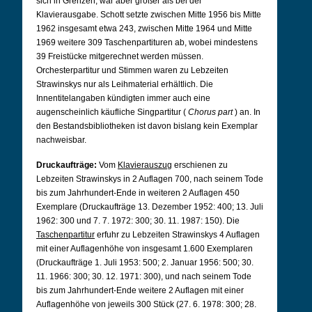
sich in Grenzen, war aber größer als bei der
Klavierausgabe. Schott setzte zwischen Mitte 1956 bis Mitte
1962 insgesamt etwa 243, zwischen Mitte 1964 und Mitte
1969 weitere 309 Taschenpartituren ab, wobei mindestens
39 Freistücke mitgerechnet werden müssen.
Orchesterpartitur und Stimmen waren zu Lebzeiten
Strawinskys nur als Leihmaterial erhältlich. Die
Innentitelangaben kündigten immer auch eine
augenscheinlich käufliche Singpartitur (
Chorus part
) an. In
den Bestandsbibliotheken ist davon bislang kein Exemplar
nachweisbar.
Druckaufträge:
Vom
Klavierauszug
erschienen zu
Lebzeiten Strawinskys in 2 Auflagen 700, nach seinem Tode
bis zum Jahrhundert-Ende in weiteren 2 Auflagen 450
Exemplare (Druckaufträge 13. Dezember 1952: 400; 13. Juli
1962: 300 und 7. 7. 1972: 300; 30. 11. 1987: 150). Die
Taschenpartitur
erfuhr zu Lebzeiten Strawinskys 4 Auflagen
mit einer Auflagenhöhe von insgesamt 1.600 Exemplaren
(Druckaufträge 1. Juli 1953: 500; 2. Januar 1956: 500; 30.
11. 1966: 300; 30. 12. 1971: 300), und nach seinem Tode
bis zum Jahrhundert-Ende weitere 2 Auflagen mit einer
Auflagenhöhe von jeweils 300 Stück (27. 6. 1978: 300; 28.