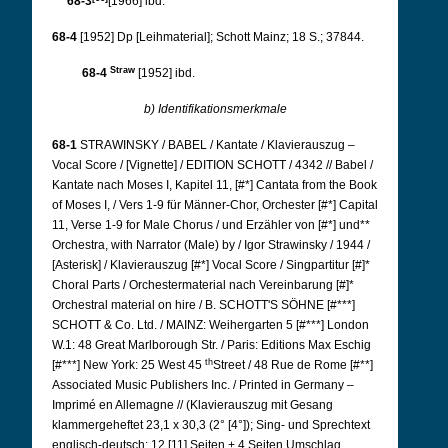
68-3
[1966] ibd.
68-4
[1952] Dp
[Leihmaterial]; Schott Mainz; 18 S.; 37844.
Straw
68-4
[1952] ibd.
b) Identifikationsmerkmale
68-1
STRAWINSKY / BABEL / Kantate / Klavierauszug –
Vocal Score / [Vignette] / EDITION SCHOTT / 4342 // Babel /
Kantate nach Moses I, Kapitel 11, [#*] Cantata from the Book
of Moses I, / Vers 1-9 für Männer-Chor, Orchester [#*] Capital
11, Verse 1-9 for Male Chorus / und Erzähler von [#*] und**
Orchestra, with Narrator (Male) by / Igor Strawinsky / 1944 /
[Asterisk] / Klavierauszug [#*] Vocal Score / Singpartitur [#]*
Choral Parts / Orchestermaterial nach Vereinbarung [#]*
Orchestral material on hire / B. SCHOTT'S SÖHNE [#***]
SCHOTT & Co. Ltd. / MAINZ: Weihergarten 5 [#***] London
W.1: 48 Great Marlborough Str. / Paris: Editions Max Eschig
th
[#***] New York: 25 West 45
Street / 48 Rue de Rome [#**]
Associated Music Publishers Inc. / Printed in Germany –
Imprimé en Allemagne // (Klavierauszug mit Gesang
klammergeheftet 23,1 x 30,3 (2° [4°]); Sing- und Sprechtext
englisch-deutsch; 12 [11] Seiten + 4 Seiten Umschlag