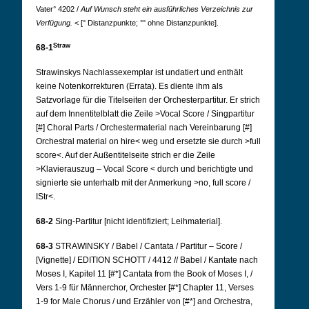
Vater° 4202 /
Auf Wunsch steht ein ausführliches Verzeichnis zur
Verfügung.
< [° Distanzpunkte; °° ohne Distanzpunkte].
Straw
68-1
Strawinskys Nachlassexemplar ist undatiert und enthält
keine Notenkorrekturen (Errata). Es diente ihm als
Satzvorlage für die Titelseiten der Orchesterpartitur. Er strich
auf dem Innentitelblatt die Zeile >Vocal Score / Singpartitur
[#] Choral Parts / Orchestermaterial nach Vereinbarung [#]
Orchestral material on hire< weg und ersetzte sie durch >full
score<. Auf der Außentitelseite strich er die Zeile
>Klavierauszug – Vocal Score
< durch und berichtigte und
signierte sie unterhalb mit der Anmerkung >no, full score /
IStr<.
68-2
Sing-Partitur [nicht identifiziert; Leihmaterial].
68-3
STRAWINSKY / Babel / Cantata / Partitur – Score /
[Vignette] / EDITION SCHOTT / 4412 // Babel / Kantate nach
Moses I, Kapitel 11 [#*] Cantata from the Book of Moses I, /
Vers 1-9 für Männerchor, Orchester [#*] Chapter 11, Verses
1-9 for Male Chorus / und Erzähler von [#*] and Orchestra,