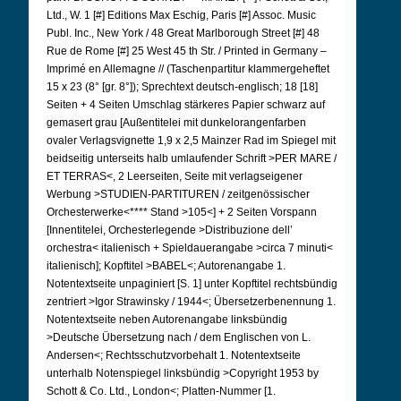
Ltd., W. 1 [#] Editions Max Eschig, Paris [#] Assoc. Music
Publ. Inc., New York / 48 Great Marlborough Street [#] 48
Rue de Rome [#] 25 West 45 th Str. / Printed in Germany –
Imprimé en Allemagne // (Taschenpartitur klammergeheftet
15 x 23 (8° [gr. 8°]); Sprechtext deutsch-englisch; 18 [18]
Seiten + 4 Seiten Umschlag stärkeres Papier schwarz auf
gemasert grau [Außentitelei mit dunkelorangenfarben
ovaler Verlagsvignette 1,9 x 2,5 Mainzer Rad im Spiegel mit
beidseitig unterseits halb umlaufender Schrift >PER MARE /
ET TERRAS<, 2 Leerseiten, Seite mit verlagseigener
Werbung >STUDIEN-PARTITUREN / zeitgenössischer
Orchesterwerke<**** Stand >105<] + 2 Seiten Vorspann
[Innentitelei, Orchesterlegende >Distribuzione dell’
orchestra< italienisch + Spieldauerangabe >circa 7 minuti<
italienisch]; Kopftitel >BABEL<; Autorenangabe 1.
Notentextseite unpaginiert [S. 1] unter Kopftitel rechtsbündig
zentriert >Igor Strawinsky / 1944<; Übersetzerbenennung 1.
Notentextseite neben Autorenangabe linksbündig
>Deutsche Übersetzung nach / dem Englischen von L.
Andersen<; Rechtsschutzvorbehalt 1. Notentextseite
unterhalb Notenspiegel linksbündig >Copyright 1953 by
Schott & Co. Ltd., London<; Platten-Nummer [1.