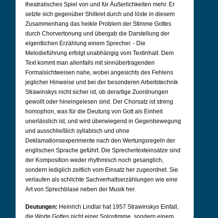
theatralisches Spiel von und für Äußerlichkeiten mehr. Er
setzte sich gegenüber Shilkret durch und löste in diesem
Zusammenhang das heikle Problem der Stimme Gottes
durch Chorvertonung und übergab die Darstellung der
eigentlichen Erzählung einem Sprecher. - Die
Melodieführung erfolgt unabhängig vom Textinhalt. Dem
Text kommt man allenfalls mit sinnübertragenden
Formalsichtweisen nahe, wobei angesichts des Fehlens
jeglicher Hinweise und bei der besonderen Arbeitstechnik
Strawinskys nicht sicher ist, ob derartige Zuordnungen
gewollt oder hineingelesen sind. Der Chorsatz ist streng
homophon, was für die Deutung von Gott als Einheit
unerlässlich ist, und wird überwiegend in Gegenbewegung
und ausschließlich syllabisch und ohne
Deklamationsexperimente nach den Wertungsregeln der
englischen Sprache geführt. Die Sprechertexteinsätze sind
der Komposition weder rhythmisch noch gesanglich,
sondern lediglich zeitlich vom Einsatz her zugeordnet. Sie
verlaufen als schlichte Sachverhaltserzählungen wie eine
Art von Sprechblase neben der Musik her.
Deutungen:
Heinrich Lindlar hat 1957 Strawinskys Einfall,
die Worte Gottes nicht einer Solostimme, sondern einem