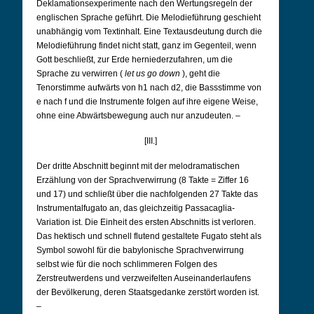
Deklamationsexperimente nach den Wertungsregeln der
englischen Sprache geführt. Die Melodieführung geschieht
unabhängig vom Textinhalt. Eine Textausdeutung durch die
Melodieführung findet nicht statt, ganz im Gegenteil, wenn
Gott beschließt, zur Erde herniederzufahren, um die
Sprache zu verwirren (
let us go down
), geht die
Tenorstimme aufwärts von h1 nach d2, die Bassstimme von
e nach f und die Instrumente folgen auf ihre eigene Weise,
ohne eine Abwärtsbewegung auch nur anzudeuten. –
[III.]
Der dritte Abschnitt beginnt mit der melodramatischen
Erzählung von der Sprachverwirrung (8 Takte = Ziffer 16
und 17) und schließt über die nachfolgenden 27 Takte das
Instrumentalfugato an, das gleichzeitig Passacaglia-
Variation ist. Die Einheit des ersten Abschnitts ist verloren.
Das hektisch und schnell flutend gestaltete Fugato steht als
Symbol sowohl für die babylonische Sprachverwirrung
selbst wie für die noch schlimmeren Folgen des
Zerstreutwerdens und verzweifelten Auseinanderlaufens
der Bevölkerung, deren Staatsgedanke zerstört worden ist.
–