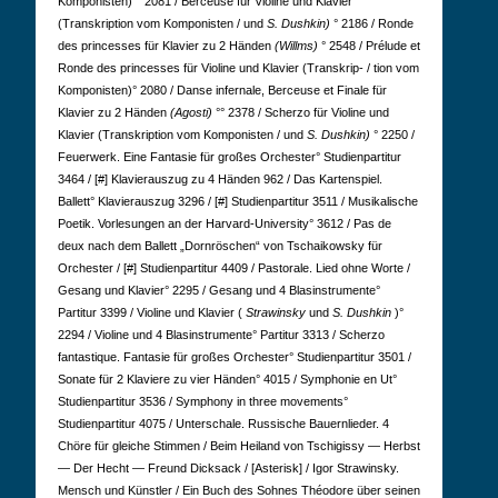
Komponisten)°° 2081 / Berceuse für Violine und Klavier
(Transkription vom Komponisten / und
S. Dushkin)
° 2186 / Ronde
des princesses für Klavier zu 2 Händen
(Willms)
° 2548 / Prélude et
Ronde des princesses für Violine und Klavier (Transkrip- / tion vom
Komponisten)° 2080 / Danse infernale, Berceuse et Finale für
Klavier zu 2 Händen
(Agosti)
°° 2378 / Scherzo für Violine und
Klavier (Transkription vom Komponisten / und
S. Dushkin)
° 2250 /
Feuerwerk. Eine Fantasie für großes Orchester° Studienpartitur
3464 / [#] Klavierauszug zu 4 Händen 962 / Das Kartenspiel.
Ballett° Klavierauszug 3296 / [#] Studienpartitur 3511 / Musikalische
Poetik. Vorlesungen an der Harvard-University° 3612 / Pas de
deux nach dem Ballett „Dornröschen“ von Tschaikowsky für
Orchester / [#] Studienpartitur 4409 / Pastorale. Lied ohne Worte /
Gesang und Klavier° 2295 / Gesang und 4 Blasinstrumente°
Partitur 3399 / Violine und Klavier (
Strawinsky
und
S. Dushkin
)°
2294 / Violine und 4 Blasinstrumente° Partitur 3313 / Scherzo
fantastique. Fantasie für großes Orchester° Studienpartitur 3501 /
Sonate für 2 Klaviere zu vier Händen° 4015 / Symphonie en Ut°
Studienpartitur 3536 / Symphony in three movements°
Studienpartitur 4075 / Unterschale. Russische Bauernlieder. 4
Chöre für gleiche Stimmen / Beim Heiland von Tschigissy — Herbst
— Der Hecht — Freund Dicksack / [Asterisk] / Igor Strawinsky.
Mensch und Künstler / Ein Buch des Sohnes Théodore über seinen