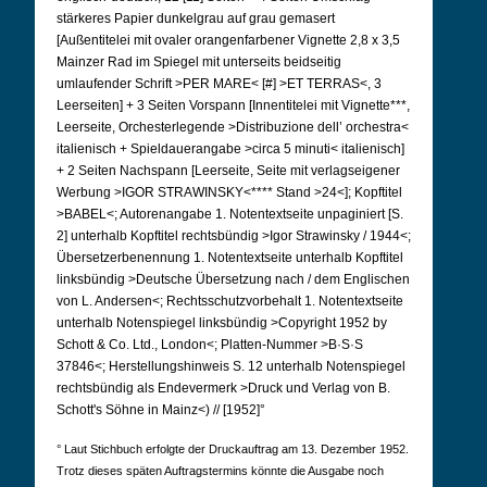
stärkeres Papier dunkelgrau auf grau gemasert
[Außentitelei mit ovaler orangenfarbener Vignette 2,8 x 3,5
Mainzer Rad im Spiegel mit unterseits beidseitig
umlaufender Schrift >PER MARE< [#] >ET TERRAS<, 3
Leerseiten] + 3 Seiten Vorspann [Innentitelei mit Vignette***,
Leerseite, Orchesterlegende >Distribuzione dell’ orchestra<
italienisch + Spieldauerangabe >circa 5 minuti< italienisch]
+ 2 Seiten Nachspann [Leerseite, Seite mit verlagseigener
Werbung >IGOR STRAWINSKY<**** Stand >24<]; Kopftitel
>BABEL<; Autorenangabe 1. Notentextseite unpaginiert [S.
2] unterhalb Kopftitel rechtsbündig >Igor Strawinsky / 1944<;
Übersetzerbenennung 1. Notentextseite unterhalb Kopftitel
linksbündig >Deutsche Übersetzung nach / dem Englischen
von L. Andersen<; Rechtsschutzvorbehalt 1. Notentextseite
unterhalb Notenspiegel linksbündig >Copyright 1952 by
Schott & Co. Ltd., London<; Platten-Nummer >B·S·S
37846<; Herstellungshinweis S. 12 unterhalb Notenspiegel
rechtsbündig als Endevermerk >Druck und Verlag von B.
Schott's Söhne in Mainz<) // [1952]°
° Laut Stichbuch erfolgte der Druckauftrag am 13. Dezember 1952.
Trotz dieses späten Auftragstermins könnte die Ausgabe noch