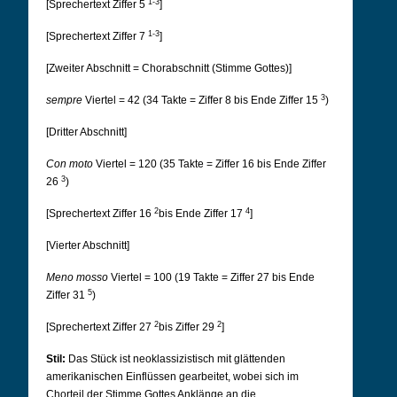
1-3
[Sprechertext Ziffer 5
]
1-3
[Sprechertext Ziffer 7
]
[Zweiter Abschnitt = Chorabschnitt (Stimme Gottes)]
3
sempre
Viertel = 42 (34 Takte = Ziffer 8 bis Ende Ziffer 15
)
[Dritter Abschnitt]
Con moto
Viertel = 120 (35 Takte = Ziffer 16 bis Ende Ziffer
3
26
)
2
4
[Sprechertext Ziffer 16
bis Ende Ziffer 17
]
[Vierter Abschnitt]
Meno mosso
Viertel = 100 (19 Takte = Ziffer 27 bis Ende
5
Ziffer 31
)
2
2
[Sprechertext Ziffer 27
bis Ziffer 29
]
Stil:
Das Stück ist neoklassizistisch mit glättenden
amerikanischen Einflüssen gearbeitet, wobei sich im
Chorteil der Stimme Gottes Anklänge an die