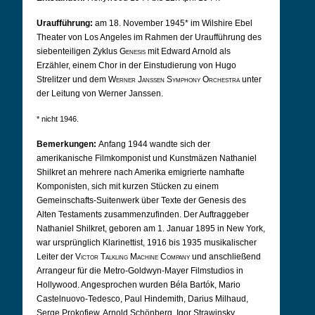
Uraufführung:
am 18. November 1945* im Wilshire Ebel
Theater von Los Angeles im Rahmen der Uraufführung des
siebenteiligen Zyklus
Genesis
mit Edward Arnold als
Erzähler, einem Chor in der Einstudierung von Hugo
Strelitzer und dem
Werner Janssen Symphony Orchestra
unter
der Leitung von Werner Janssen.
* nicht 1946.
Bemerkungen:
Anfang 1944 wandte sich der
amerikanische Filmkomponist und Kunstmäzen Nathaniel
Shilkret an mehrere nach Amerika emigrierte namhafte
Komponisten, sich mit kurzen Stücken zu einem
Gemeinschafts-Suitenwerk über Texte der Genesis des
Alten Testaments zusammenzufinden. Der Auftraggeber
Nathaniel Shilkret, geboren am 1. Januar 1895 in New York,
war ursprünglich Klarinettist, 1916 bis 1935 musikalischer
Leiter der
Victor Talkling Machine Company
und anschließend
Arrangeur für die Metro-Goldwyn-Mayer Filmstudios in
Hollywood. Angesprochen wurden Béla Bartók, Mario
Castelnuovo-Tedesco, Paul Hindemith, Darius Milhaud,
Serge Prokofjew, Arnold Schönberg, Igor Strawinsky,