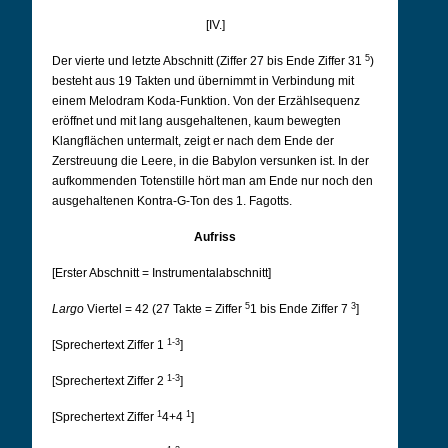
[IV.]
5
Der vierte und letzte Abschnitt (Ziffer 27 bis Ende Ziffer 31
)
besteht aus 19 Takten und übernimmt in Verbindung mit
einem Melodram Koda-Funktion. Von der Erzählsequenz
eröffnet und mit lang ausgehaltenen, kaum bewegten
Klangflächen untermalt, zeigt er nach dem Ende der
Zerstreuung die Leere, in die Babylon versunken ist. In der
aufkommenden Totenstille hört man am Ende nur noch den
ausgehaltenen Kontra-G-Ton des 1. Fagotts.
Aufriss
[Erster Abschnitt = Instrumentalabschnitt]
5
3
Largo
Viertel = 42 (27 Takte = Ziffer
1 bis Ende Ziffer 7
]
1-3
[Sprechertext Ziffer 1
]
1-3
[Sprechertext Ziffer 2
]
1
1
[Sprechertext Ziffer
4+4
]