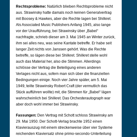
Rechtsprobleme:
Natürlich blieben Rechtsprobleme nicht
aus. Strawinsky hatte damals noch keinen Generalvertrag
mit Boosey & Hawkes, aber die Rechte lagen bei Shilkret.
Als Associated Music Publishers Anfang 1945, also lange
vor der Uraufführung, bei Strawinsky über „Babel“
nachfragte, schrieb dieser am 3. Mai 1945 an Winter zurück,
ihm sei alles neu, was seine Kantate betreffe. Er habe seit
langer Zeit nichts von Janssen gehört. Was die Rechte
betreffe, so lägen diese bei Shilkret. Shilkret stelle wohl
auch das Material her, also die Stimmen. Allerdings
schlösse der Vertrag die Beteiligung eines anderen
Verlages nicht aus, sofern man sich über die finanziellen
Bedingungen einige. Noch vier Jahre später, am 5. Mai
1949, teilte Strawinsky Robert Craft (der vermutlich das
Stück aufführen wollte) mit, die Stimmen für „Babel“ lägen
wahrscheinlich bei Shilkret. Das Orchesterautograph war
aber doch wohl immer bei Strawinsky.
Fassungen:
Den Vertrag mit Schott schloss Strawinsky am
29. Mai 1950. Der Schott-Verlag brachte 1952 einen
Klavierauszug mit einem streckenweise über vier Systeme
reichenden Klaviersatz ohne primo-secondo-Unterteilung